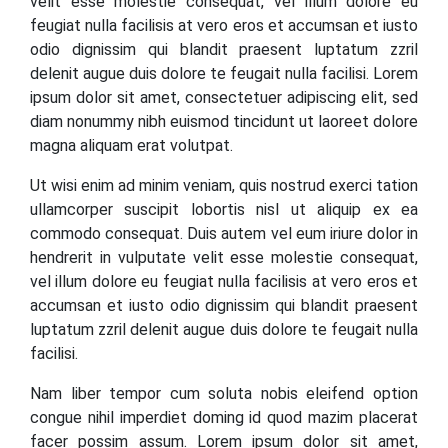
velit esse molestie consequat, vel illum dolore eu
feugiat nulla facilisis at vero eros et accumsan et iusto
odio dignissim qui blandit praesent luptatum zzril
delenit augue duis dolore te feugait nulla facilisi. Lorem
ipsum dolor sit amet, consectetuer adipiscing elit, sed
diam nonummy nibh euismod tincidunt ut laoreet dolore
magna aliquam erat volutpat.
Ut wisi enim ad minim veniam, quis nostrud exerci tation
ullamcorper suscipit lobortis nisl ut aliquip ex ea
commodo consequat. Duis autem vel eum iriure dolor in
hendrerit in vulputate velit esse molestie consequat,
vel illum dolore eu feugiat nulla facilisis at vero eros et
accumsan et iusto odio dignissim qui blandit praesent
luptatum zzril delenit augue duis dolore te feugait nulla
facilisi.
Nam liber tempor cum soluta nobis eleifend option
congue nihil imperdiet doming id quod mazim placerat
facer possim assum. Lorem ipsum dolor sit amet,