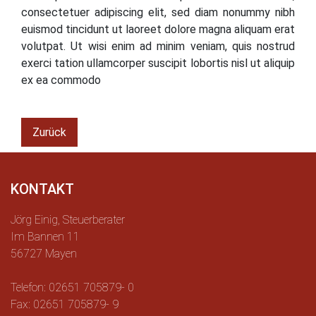
consectetuer adipiscing elit, sed diam nonummy nibh
euismod tincidunt ut laoreet dolore magna aliquam erat
volutpat. Ut wisi enim ad minim veniam, quis nostrud
exerci tation ullamcorper suscipit lobortis nisl ut aliquip
ex ea commodo
Zurück
KONTAKT
Jörg Einig, Steuerberater
Im Bannen 11
56727 Mayen
Telefon: 02651 705879- 0
Fax: 02651 705879- 9