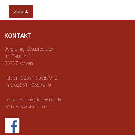
Zurück
KONTAKT
Jörg Einig, Steuerberater
Im Bannen 11
56727 Mayen
Telefon: 02651 705879- 0
Fax: 02651 705879- 9
E-mail: kanzlei@stb-einig.de
Web: www.stb-einig.de