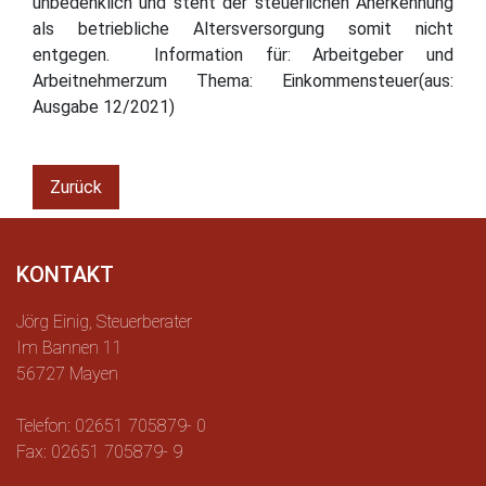
unbedenklich und steht der steuerlichen Anerkennung
als betriebliche Altersversorgung somit nicht
entgegen. Information für: Arbeitgeber und
Arbeitnehmerzum Thema: Einkommensteuer(aus:
Ausgabe 12/2021)
Zurück
KONTAKT
Jörg Einig, Steuerberater
Im Bannen 11
56727 Mayen
Telefon: 02651 705879- 0
Fax: 02651 705879- 9