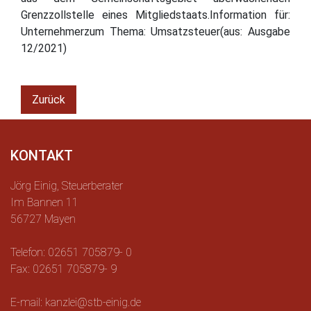
Grenzzollstelle eines Mitgliedstaats.Information für:
Unternehmerzum Thema: Umsatzsteuer(aus: Ausgabe
12/2021)
Zurück
KONTAKT
Jörg Einig, Steuerberater
Im Bannen 11
56727 Mayen
Telefon: 02651 705879- 0
Fax: 02651 705879- 9
E-mail: kanzlei@stb-einig.de