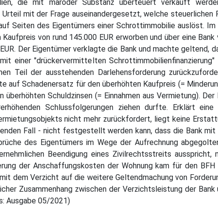
lien, die mit maroder Substanz überteuert verkauft werden
 Urteil mit der Frage auseinandergesetzt, welche steuerlichen F
uf Seiten des Eigentümers einer Schrottimmobilie auslöst. Im 
Kaufpreis von rund 145.000 EUR erworben und über eine Bank vo
 EUR. Der Eigentümer verklagte die Bank und machte geltend, 
it einer "drückervermittelten Schrottimmobilienfinanzierung"
einen Teil der ausstehenden Darlehensforderung zurückzuford
fte auf Schadenersatz für den überhöhten Kaufpreis (= Minder
on überhöhten Schuldzinsen (= Einnahmen aus Vermietung). Der
erhöhenden Schlussfolgerungen ziehen durfte. Erklärt eine 
mietungsobjekts nicht mehr zurückfordert, liegt keine Erstatt
enden Fall - nicht festgestellt werden kann, dass die Bank m
rüche des Eigentümers im Wege der Aufrechnung abgegolten ha
ernehmlichen Beendigung eines Zivilrechtsstreits ausspricht
derung der Anschaffungskosten der Wohnung kam für den BFH u
nk mit dem Verzicht auf die weitere Geltendmachung von Forderu
tlicher Zusammenhang zwischen der Verzichtsleistung der Bank
s: Ausgabe 05/2021)