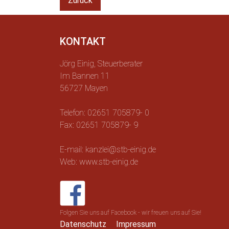
Zurück
KONTAKT
Jörg Einig, Steuerberater
Im Bannen 11
56727 Mayen
Telefon: 02651 705879- 0
Fax: 02651 705879- 9
E-mail: kanzlei@stb-einig.de
Web: www.stb-einig.de
Folgen Sie uns auf Facebook - wir freuen uns auf Sie!
Datenschutz
Impressum