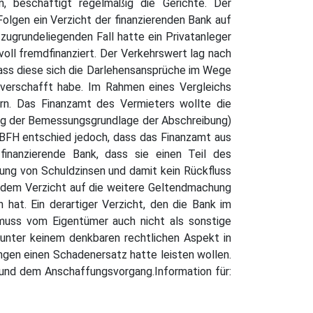
, beschäftigt regelmäßig die Gerichte. Der
olgen ein Verzicht der finanzierenden Bank auf
zugrundeliegenden Fall hatte ein Privatanleger
ll fremdfinanziert. Der Verkehrswert lag nach
dass diese sich die Darlehensansprüche im Wege
 verschafft habe. Im Rahmen eines Vergleichs
ern. Das Finanzamt des Vermieters wollte die
ung der Bemessungsgrundlage der Abschreibung)
 BFH entschied jedoch, dass das Finanzamt aus
finanzierende Bank, dass sie einen Teil des
ung von Schuldzinsen und damit kein Rückfluss
it dem Verzicht auf die weitere Geltendmachung
t. Ein derartiger Verzicht, den die Bank im
, muss vom Eigentümer auch nicht als sonstige
nter keinem denkbaren rechtlichen Aspekt in
ngen einen Schadenersatz hatte leisten wollen.
 und dem Anschaffungsvorgang.Information für: