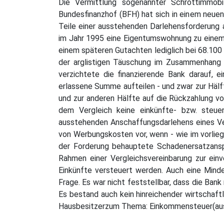
Die Vermittlung sogenannter Schrottimmobi
Bundesfinanzhof (BFH) hat sich in einem neuen
Teile einer ausstehenden Darlehensforderung a
im Jahr 1995 eine Eigentumswohnung zu einem 
einem späteren Gutachten lediglich bei 68.100
der arglistigen Täuschung im Zusammenhang m
verzichtete die finanzierende Bank darauf, 
erlassene Summe aufteilen - und zwar zur Häl
und zur anderen Hälfte auf die Rückzahlung v
dem Vergleich keine einkünfte- bzw. steuer
ausstehenden Anschaffungsdarlehens eines Ver
von Werbungskosten vor, wenn - wie im vorlieg
der Forderung behauptete Schadenersatzansp
Rahmen einer Vergleichsvereinbarung zur einv
Einkünfte versteuert werden. Auch eine Min
Frage. Es war nicht feststellbar, dass die Ba
Es bestand auch kein hinreichender wirtschaf
Hausbesitzerzum Thema: Einkommensteuer(au