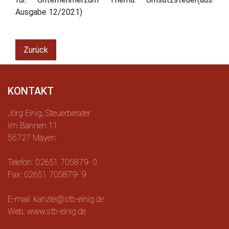
Ausgabe 12/2021)
Zurück
KONTAKT
Jörg Einig, Steuerberater
Im Bannen 11
56727 Mayen
Telefon: 02651 705879- 0
Fax: 02651 705879- 9
E-mail: kanzlei@stb-einig.de
Web: www.stb-einig.de