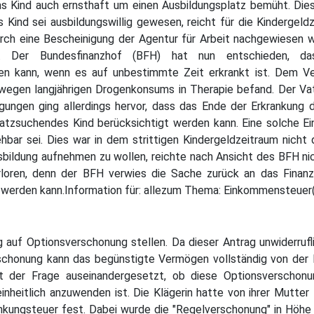
das Kind auch ernsthaft um einen Ausbildungsplatz bemüht. D
 Kind sei ausbildungswillig gewesen, reicht für die Kindergel
urch eine Bescheinigung der Agentur für Arbeit nachgewiesen 
 ist. Der Bundesfinanzhof (BFH) hat nun entschieden, da
en kann, wenn es auf unbestimmte Zeit erkrankt ist. Dem Verf
wegen langjährigen Drogenkonsums in Therapie befand. Der Va
igungen ging allerdings hervor, dass das Ende der Erkrankun
platzsuchendes Kind berücksichtigt werden kann. Eine solche 
bar sei. Dies war in dem strittigen Kindergeldzeitraum nicht 
bildung aufnehmen zu wollen, reichte nach Ansicht des BFH nich
rloren, denn der BFH verwies die Sache zurück an das Finanz
t werden kann.Information für: allezum Thema: Einkommensteue
auf Optionsverschonung stellen. Da dieser Antrag unwiderruflic
schonung kann das begünstigte Vermögen vollständig von der 
t der Frage auseinandergesetzt, ob diese Optionsverschonu
einheitlich anzuwenden ist. Die Klägerin hatte von ihrer Mutt
nkungsteuer fest. Dabei wurde die "Regelverschonung" in Höhe 