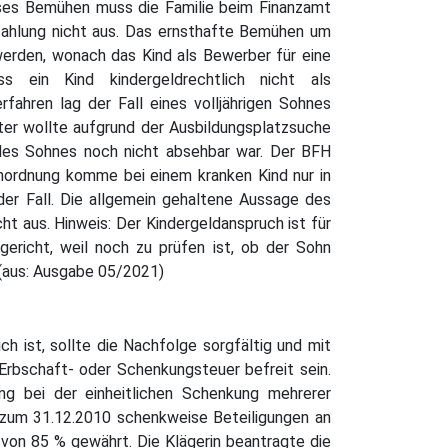
ieses Bemühen muss die Familie beim Finanzamt
dzahlung nicht aus. Das ernsthafte Bemühen um
werden, wonach das Kind als Bewerber für eine
ss ein Kind kindergeldrechtlich nicht als
ahren lag der Fall eines volljährigen Sohnes
ter wollte aufgrund der Ausbildungsplatzsuche
g des Sohnes noch nicht absehbar war. Der BFH
Einordnung komme bei einem kranken Kind nur in
der Fall. Die allgemein gehaltene Aussage des
t aus. Hinweis: Der Kindergeldanspruch ist für
gericht, weil noch zu prüfen ist, ob der Sohn
r(aus: Ausgabe 05/2021)
h ist, sollte die Nachfolge sorgfältig und mit
Erbschaft- oder Schenkungsteuer befreit sein.
ng bei der einheitlichen Schenkung mehrerer
er zum 31.12.2010 schenkweise Beteiligungen an
von 85 % gewährt. Die Klägerin beantragte die