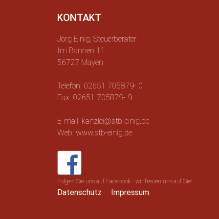
KONTAKT
Jörg Einig, Steuerberater
Im Bannen 11
56727 Mayen
Telefon: 02651 705879- 0
Fax: 02651 705879- 9
E-mail: kanzlei@stb-einig.de
Web: www.stb-einig.de
Folgen Sie uns auf Facebook - wir freuen uns auf Sie!
Datenschutz
Impressum