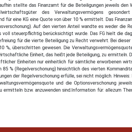
aufhin stellte das Finanzamt für die Beteiligungen jeweils de
irtschaftsgüter des Verwaltungsvermögens gesonder
 für eine KG eine Quote von über 10 % ermittelt. Das Finanzam
nsverschonung). Auf den vierten Anteil wandte es weder die R
 voll steuerpflichtig berücksichtigt wurde. Das FG hielt die da
reiung für die vierte Beteiligung zu Recht verwehrt. Bei dieser 
0 %, überschritten gewesen. Die Verwaltungsvermögensquote 
irtschaftliche Einheit, das heißt jede Beteiligung, zu ermitteln
tlicher Einheiten nur einheitlich für sämtliche erworbenen wir
on 85 % (Regelverschonung) hinsichtlich des vierten Kommandita
gen der Regelverschonung erfülle, sei nicht möglich. Hinweis: 
waltungsvermögensquote und die Optionsverschonung jeweils is
en zu ermitteln bzw. anzuwenden sind.Information für: allezum 