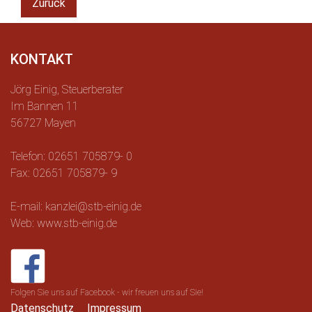
Zurück
KONTAKT
Jörg Einig, Steuerberater
Im Bannen 11
56727 Mayen
Telefon: 02651 705879- 0
Fax: 02651 705879- 9
E-mail: kanzlei@stb-einig.de
Web: www.stb-einig.de
Folgen Sie uns auf Facebook - wir freuen uns auf Sie!
Datenschutz
Impressum