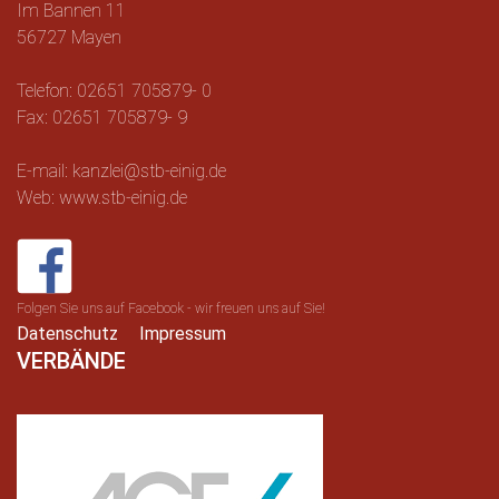
Im Bannen 11
56727 Mayen
Telefon: 02651 705879- 0
Fax: 02651 705879- 9
E-mail: kanzlei@stb-einig.de
Web: www.stb-einig.de
Folgen Sie uns auf Facebook - wir freuen uns auf Sie!
Datenschutz
Impressum
VERBÄNDE