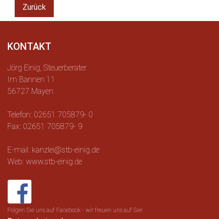
Zurück
KONTAKT
Jörg Einig, Steuerberater
Im Bannen 11
56727 Mayen
Telefon: 02651 705879- 0
Fax: 02651 705879- 9
E-mail: kanzlei@stb-einig.de
Web: www.stb-einig.de
Folgen Sie uns auf Facebook - wir freuen uns auf Sie!