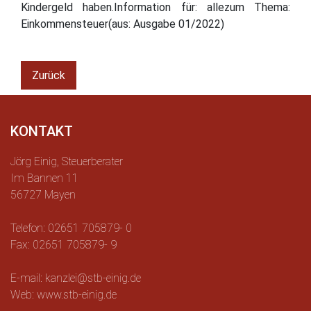
Kindergeld haben.Information für: allezum Thema:
Einkommensteuer(aus: Ausgabe 01/2022)
Zurück
KONTAKT
Jörg Einig, Steuerberater
Im Bannen 11
56727 Mayen
Telefon: 02651 705879- 0
Fax: 02651 705879- 9
E-mail: kanzlei@stb-einig.de
Web: www.stb-einig.de