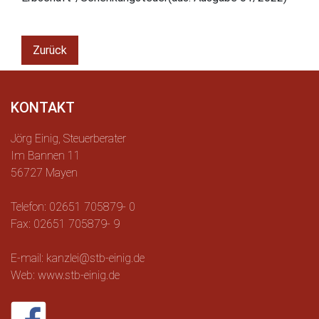
Zurück
KONTAKT
Jörg Einig, Steuerberater
Im Bannen 11
56727 Mayen
Telefon: 02651 705879- 0
Fax: 02651 705879- 9
E-mail: kanzlei@stb-einig.de
Web: www.stb-einig.de