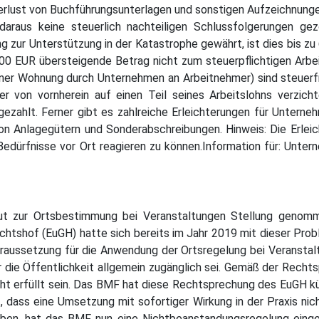
rlust von Buchführungsunterlagen und sonstigen Aufzeichnunge
daraus keine steuerlich nachteiligen Schlussfolgerungen g
g zur Unterstützung in der Katastrophe gewährt, ist dies bis zu
 600 EUR übersteigende Betrag nicht zum steuerpflichtigen Ar
iner Wohnung durch Unternehmen an Arbeitnehmer) sind steuerf
r von vornherein auf einen Teil seines Arbeitslohns verzic
gezahlt. Ferner gibt es zahlreiche Erleichterungen für Unter
on Anlagegütern und Sonderabschreibungen. Hinweis: Die Erlei
 Bedürfnisse vor Ort reagieren zu können.Information für: Un
eut zur Ortsbestimmung bei Veranstaltungen Stellung geno
htshof (EuGH) hatte sich bereits im Jahr 2019 mit dieser Probl
oraussetzung für die Anwendung der Ortsregelung bei Veranstal
ür die Öffentlichkeit allgemein zugänglich sei. Gemäß der Rec
cht erfüllt sein. Das BMF hat diese Rechtsprechung des EuGH k
 dass eine Umsetzung mit sofortiger Wirkung in der Praxis ni
ben, hat das BMF nun eine Nichtbeanstandungsregelung einge