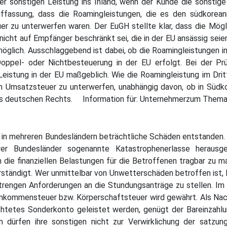
 der sonstigen Leistung ins Inland, wenn der Kunde die sonstige
uffassung, dass die Roamingleistungen, die es den südkorean
er zu unterwerfen waren. Der EuGH stellte klar, dass die Mögl
 nicht auf Empfänger beschränkt sei, die in der EU ansässig seie
 möglich. Ausschlaggebend ist dabei, ob die Roamingleistungen i
oppel- oder Nichtbesteuerung in der EU erfolgt. Bei der Pr
eistung in der EU maßgeblich. Wie die Roamingleistung im Drittla
en Umsatzsteuer zu unterwerfen, unabhängig davon, ob in Südk
 des deutschen Rechts. Information für: Unternehmerzum Them
d in mehreren Bundesländern beträchtliche Schäden entstanden
er Bundesländer sogenannte Katastrophenerlasse herausgeg
um die finanziellen Belastungen für die Betroffenen tragbar zu 
rständigt. Wer unmittelbar von Unwetterschäden betroffen ist, 
strengen Anforderungen an die Stundungsanträge zu stellen. Im 
inkommensteuer bzw. Körperschaftsteuer wird gewährt. Als Nac
ichtetes Sonderkonto geleistet werden, genügt der Bareinzah
en dürfen ihre sonstigen nicht zur Verwirklichung der satz