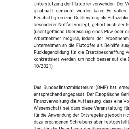
Unterstützung der Flutopfer verwenden. Der Ve
glaubhaft gemacht werden kann. Es sollen 
Beschäftigten eine Geldleistung als Hilfszahlun
besonderer Notfall vorliegt, gehört auch der
(unentgeltliche Überlassung eines Pkw oder e
Arbeitnehmer möglich, indem der Arbeitnehme
Unternehmen an die Flutopfer als Beihilfe aus
Rücklagenbildung für die Ersatzbeschaffung v
konkretisiert werden, um noch besser auf die
10/2021)
Das Bundesfinanzministerium (BMF) hat ern
entsprechend angepasst. Der Europäische Geric
Finanzverwaltung die Auffassung, dass eine V
Wissenschaft sei, dass diese Veranstaltung f
für die Anwendung der Ortsregelung jedoch ni
dazu ergangenen Schreibens aber festgestellt,
Zeit für die Umsetzung der Neuregelungen ha