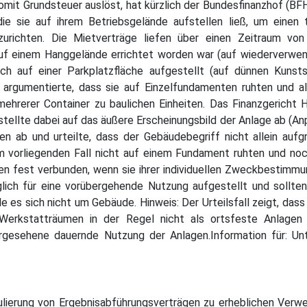
mit Grundsteuer auslöst, hat kürzlich der Bundesfinanzhof (BFH)
die sie auf ihrem Betriebsgelände aufstellen ließ, um eine
zurichten. Die Mietverträge liefen über einen Zeitraum v
uf einem Hanggelände errichtet worden war (auf wiederverwen
ch auf einer Parkplatzfläche aufgestellt (auf dünnen Kunsts
d argumentierte, dass sie auf Einzelfundamenten ruhten und a
 mehrerer Container zu baulichen Einheiten. Das Finanzgeric
tellte dabei auf das äußere Erscheinungsbild der Anlage ab (A
n ab und urteilte, dass der Gebäudebegriff nicht allein aufg
m vorliegenden Fall nicht auf einem Fundament ruhten und no
en fest verbunden, wenn sie ihrer individuellen Zweckbestimmu
diglich für eine vorübergehende Nutzung aufgestellt und soll
 es sich nicht um Gebäude. Hinweis: Der Urteilsfall zeigt, da
 Werkstatträumen in der Regel nicht als ortsfeste Anlagen b
esehene dauernde Nutzung der Anlagen.Information für: Un
mulierung von Ergebnisabführungsverträgen zu erheblichen Verw