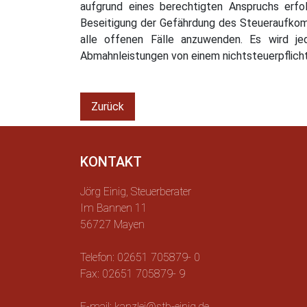
aufgrund eines berechtigten Anspruchs erf
Beseitigung der Gefährdung des Steueraufko
alle offenen Fälle anzuwenden. Es wird je
Abmahnleistungen von einem nichtsteuerpflic
Zurück
KONTAKT
Jörg Einig, Steuerberater
Im Bannen 11
56727 Mayen
Telefon: 02651 705879- 0
Fax: 02651 705879- 9
E-mail: kanzlei@stb-einig.de