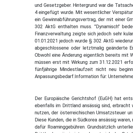
und Gesetzgeber. Hintergrund war die Tatsach
4 eingefügt wurde. Mit wesentlicher Verspätun
ein Gewinnabführungsvertrag, der mit einer G
302 AktG enthalten muss. "Dynamisch" bedeu
Finanzverwaltung zeigte sich jedoch sehr kul
01.01.2021 jedoch wurde § 302 AktG wiederum
abgeschlossene oder letztmalig geänderte Er
Obwohl eine Änderung eigentlich bereits mit W
müssen erst mit Wirkung zum 31.12.2021 erfo
fünfjährige Mindestlaufzeit nicht neu begi
Anpassungsbedarf.Information für: Unternehm
Der Europäische Gerichtshof (EuGH) hat ents
ebenfalls im Drittland ansässig sind, erbrach
nutzen, der österreichischen Umsatzsteuer un
Diese Kunden, die in Südkorea ansässig waren,
dafür Roaminggebühren. Grundsätzlich unterl