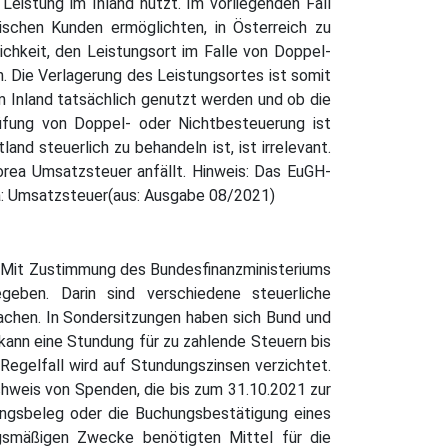
 Leistung im Inland nutzt. Im vorliegenden Fall
ischen Kunden ermöglichten, in Österreich zu
ichkeit, den Leistungsort im Falle von Doppel-
n. Die Verlagerung des Leistungsortes ist somit
m Inland tatsächlich genutzt werden und ob die
üfung von Doppel- oder Nichtbesteuerung ist
nd steuerlich zu behandeln ist, ist irrelevant.
orea Umsatzsteuer anfällt. Hinweis: Das EuGH-
a: Umsatzsteuer(aus: Ausgabe 08/2021)
. Mit Zustimmung des Bundesfinanzministeriums
eben. Darin sind verschiedene steuerliche
machen. In Sondersitzungen haben sich Bund und
kann eine Stundung für zu zahlende Steuern bis
Regelfall wird auf Stundungszinsen verzichtet.
hweis von Spenden, die bis zum 31.10.2021 zur
lungsbeleg oder die Buchungsbestätigung eines
ungsmäßigen Zwecke benötigten Mittel für die