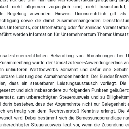
hkeit nicht allgemein zugänglich sind, nicht beanstandet
de Regelung anwenden. Hinweis: Unionsrechtlich gilt als
berechtigung sowie die damit zusammenhängenden Dienstleist
des Unterrichts, der Unterhaltung oder für ähnliche Veranstalt
geführt werden.Information für: Unternehmerzum Thema: Umsat
umsatzsteuerrechtlichen Behandlung von Abmahnungen bei Ur
Zusammenhang wurde der Umsatzsteuer-Anwendungserlass ange
n unlauteren Wettbewerbs abmahnt und dafür eine Gebühr ve
uerbare Leistung des Abmahnenden handelt. Der Bundesfinanzho
n, dass ein steuerbarer Leistungsaustausch vorliegt. Die
esetzt und sich insbesondere zu folgenden Punkten geäußert:
uersatz, zum unberechtigten Steuerausweis und zu Billigkei
 darin bestehen, dass der Abgemahnte nicht nur Gelegenheit e
ch erstmalig von dem Rechtsverstoß Kenntnis erlangt. Die A
gewandt wird. Dabei bestimmt sich die Bemessungsgrundlage na
 unberechtigter Steuerausweis liegt vor, wenn die Zusendung e