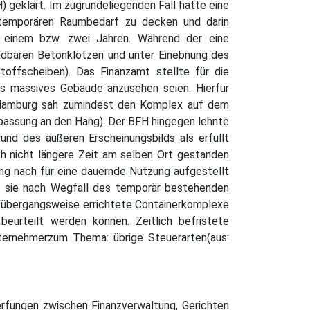
 geklärt. Im zugrundeliegenden Fall hatte eine
n temporären Raumbedarf zu decken und darin
on einem bzw. zwei Jahren. Während der eine
dbaren Betonklötzen und unter Einebnung des
toffscheiben). Das Finanzamt stellte für die
ls massives Gebäude anzusehen seien. Hierfür
ht Hamburg sah zumindest den Komplex auf dem
npassung an den Hang). Der BFH hingegen lehnte
rund des äußeren Erscheinungsbilds als erfüllt
ch nicht längere Zeit am selben Ort gestanden
ng nach für eine dauernde Nutzung aufgestellt
ten sie nach Wegfall des temporär bestehenden
ss übergangsweise errichtete Containerkomplexe
eurteilt werden können. Zeitlich befristete
ternehmerzum Thema: übrige Steuerarten(aus:
erfungen zwischen Finanzverwaltung, Gerichten