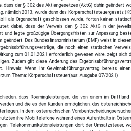
e, dass der § 302 des Aktiengesetzes (AktG) dahin geändert wo
g, nämlich 2013, wurde dann das Körperschaftsteuergesetz (KS
mbH als Organschaft geschlossen wurde, fortan keinen statis
tet dabei, dass der Verweis den § 302 AktG in der jeweils 
ant und legte großzügige Übergangsfristen zur Anpassung bes
 geändert. Das Bundesfinanzministerium (BMF) weist in diesem
gebnisabführungsverträge, die noch einen statischen Verweis
irkung zum 01.01.2021 erforderlich gewesen wäre, zeigt sich 
lgen. Zudem gilt diese Änderung des Ergebnisabführungsvertra
nnt. Hinweis: Wenn Ihr Gewinnabführungsvertrag bereits eine
erzum Thema: Körperschaftsteuer(aus: Ausgabe 07/2021)
chieden, dass Roamingleistungen, die von einem im Drittland 
t werden und die es den Kunden ermöglichen, das österreichis
terliegen. In dem österreichischen Vorabentscheidungsersuch
 nutzten ihre Mobiltelefone während eines Aufenthalts in Öster
iegen Telekommunikationsleistungen dort der Umsatzsteuer, wo