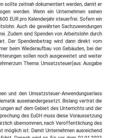
n sollte zeitnah dokumentiert werden, damit er
ezogen werden. Wenn ein Unternehmen seinen
 600 EUR pro Kalenderjahr steuerfrei. Sofern ein
beitslohn. Auch die gewährten Sachzuwendungen
rei. Zudem sind Spenden von Arbeitslohn durch
htet. Der Spendenbetrag wird dann direkt vom
nehmer beim Wiederaufbau von Gebäuden, bei der
chterungen sollen noch ausgeweitet und weiter
ternehmerzum Thema: Umsatzsteuer(aus: Ausgabe
mmen und den Umsatzsteuer-Anwendungserlass
ematik auseinandergesetzt. Bislang vertrat die
tungen auf dem Gebiet des Unterrichts und der
htsprechung des EuGH muss diese Voraussetzung
ürzlich übernommen, nach Veröffentlichung des
cht möglich ist. Damit Unternehmen ausreichend
führt. Danach wird es für vor dem 01.01.2022