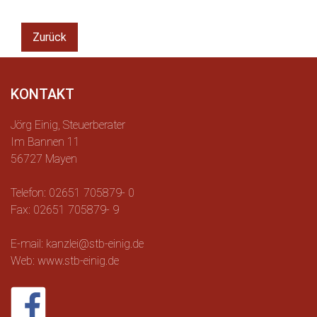
Zurück
KONTAKT
Jörg Einig, Steuerberater
Im Bannen 11
56727 Mayen
Telefon: 02651 705879- 0
Fax: 02651 705879- 9
E-mail: kanzlei@stb-einig.de
Web: www.stb-einig.de