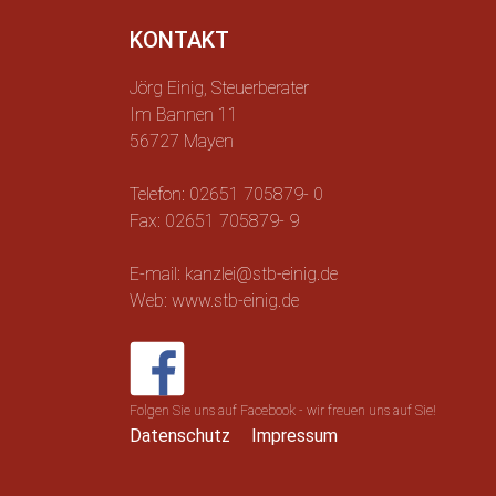
KONTAKT
Jörg Einig, Steuerberater
Im Bannen 11
56727 Mayen
Telefon: 02651 705879- 0
Fax: 02651 705879- 9
E-mail: kanzlei@stb-einig.de
Web: www.stb-einig.de
Folgen Sie uns auf Facebook - wir freuen uns auf Sie!
Datenschutz
Impressum