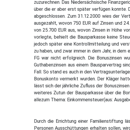
zuzurechnen. Das Niedersächsische Finanzgerich
über die er aber erst später verfügen konnte. 
abgeschlossen. Zum 31.12.2000 wies der Vert
ausgezahlt, wovon 750 EUR auf Zinsen und 24.7
von 25.700 EUR aus, wovon Zinsen in Höhe von
vorlegte, behielt die Bausparkasse keine Steu
jedoch später eine Kontrollmitteilung und verst
zu haben, und zwar immer in dem Jahr, in dem e
FG war nicht erfolgreich. Die Bonuszinsen wu
Guthabenzinsen aus einem Bausparvertrag sind
Fall. So stand es auch in den Vertragsunterlage
Bonuskonto vermerkt wurden. Der Kläger hatt
lässt sich der jährliche Zufluss der Bonuszinse
weiteres Zutun der Bausparkasse über die Bonu
allezum Thema: Einkommensteuer(aus: Ausgab
Durch die Errichtung einer Familienstiftung 
Personen Ausschüttungen erhalten sollen, wird