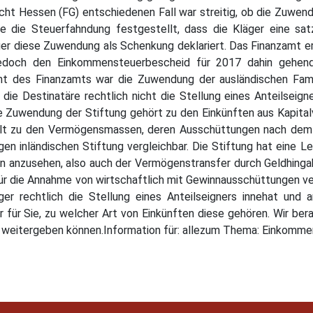
ht Hessen (FG) entschiedenen Fall war streitig, ob die Zuwend
tte die Steuerfahndung festgestellt, dass die Kläger eine 
äger diese Zuwendung als Schenkung deklariert. Das Finanzamt 
jedoch den Einkommensteuerbescheid für 2017 dahin gehend
ht des Finanzamts war die Zuwendung der ausländischen Fami
s die Destinatäre rechtlich nicht die Stellung eines Anteilseign
e Zuwendung der Stiftung gehört zu den Einkünften aus Kapita
ählt zu den Vermögensmassen, deren Ausschüttungen nach dem
igen inländischen Stiftung vergleichbar. Die Stiftung hat eine L
en anzusehen, also auch der Vermögenstransfer durch Geldhingabe
 Für die Annahme von wirtschaftlich mit Gewinnausschüttungen
er rechtlich die Stellung eines Anteilseigners innehat und 
r für Sie, zu welcher Art von Einkünften diese gehören. Wir ber
 weitergeben können.Information für: allezum Thema: Einkomm