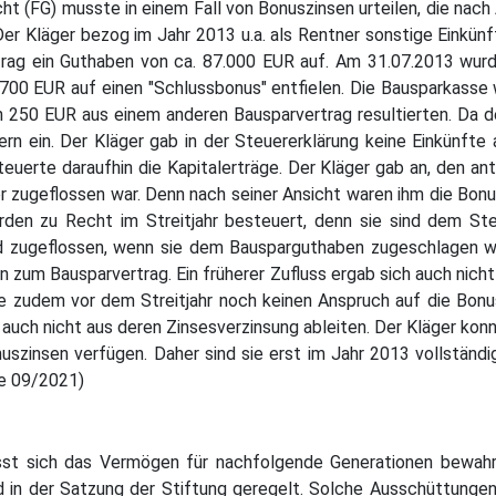
t (FG) musste in einem Fall von Bonuszinsen urteilen, die nach 
Der Kläger bezog im Jahr 2013 u.a. als Rentner sonstige Einkün
rag ein Guthaben von ca. 87.000 EUR auf. Am 31.07.2013 wur
00 EUR auf einen "Schlussbonus" entfielen. Die Bausparkasse 
 250 EUR aus einem anderen Bausparvertrag resultierten. Da d
ern ein. Der Kläger gab in der Steuererklärung keine Einkünfte
euerte daraufhin die Kapitalerträge. Der Kläger gab an, den ant
r zugeflossen war. Denn nach seiner Ansicht waren ihm die Bonu
rden zu Recht im Streitjahr besteuert, denn sie sind dem Ste
 zugeflossen, wenn sie dem Bausparguthaben zugeschlagen word
n zum Bausparvertrag. Ein früherer Zufluss ergab sich auch nicht
e zudem vor dem Streitjahr noch keinen Anspruch auf die Bonu
n auch nicht aus deren Zinsesverzinsung ableiten. Der Kläger ko
szinsen verfügen. Daher sind sie erst im Jahr 2013 vollständig 
e 09/2021)
lässt sich das Vermögen für nachfolgende Generationen bewah
 in der Satzung der Stiftung geregelt. Solche Ausschüttungen