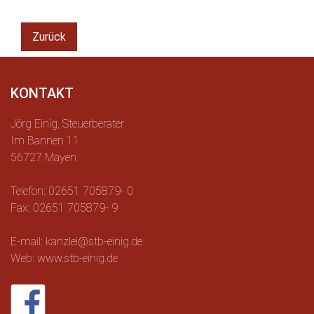
Zurück
KONTAKT
Jörg Einig, Steuerberater
Im Bannen 11
56727 Mayen
Telefon: 02651 705879- 0
Fax: 02651 705879- 9
E-mail: kanzlei@stb-einig.de
Web: www.stb-einig.de