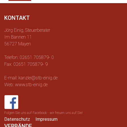
KONTAKT
Jörg Einig, Steuerberater
Im Bannen 11
56727 Mayen
Telefon: 02651 705879- 0
Fax: 02651 705879- 9
E-mail: kanzlei@stb-einig.de
Web: www.stb-einig.de
Folgen Sie uns auf Facebook - wir freuen uns auf Sie!
Datenschutz
Impressum
VERBÄNDE