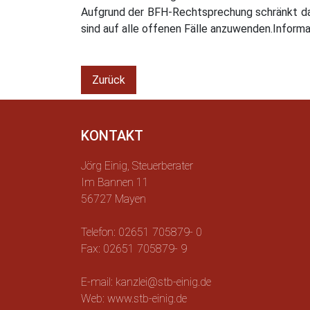
Aufgrund der BFH-Rechtsprechung schränkt das
sind auf alle offenen Fälle anzuwenden.Infor
Zurück
KONTAKT
Jörg Einig, Steuerberater
Im Bannen 11
56727 Mayen
Telefon: 02651 705879- 0
Fax: 02651 705879- 9
E-mail: kanzlei@stb-einig.de
Web: www.stb-einig.de