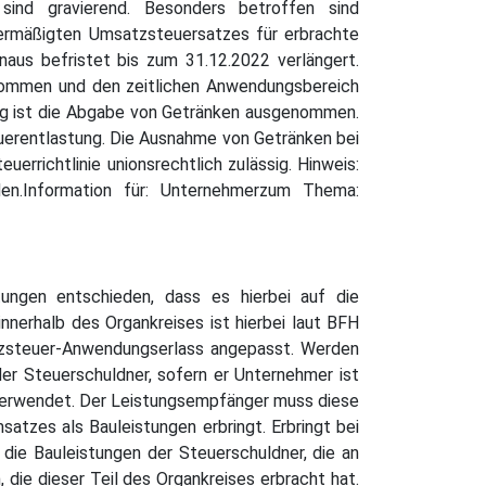
 sind gravierend. Besonders betroffen sind
ermäßigten Umsatzsteuersatzes für erbrachte
aus befristet bis zum 31.12.2022 verlängert.
rnommen und den zeitlichen Anwendungsbereich
lung ist die Abgabe von Getränken ausgenommen.
teuerentlastung. Die Ausnahme von Getränken bei
rrichtlinie unionsrechtlich zulässig. Hinweis:
en.Information für: Unternehmerzum Thema:
ungen entschieden, dass es hierbei auf die
nerhalb des Organkreises ist hierbei laut BFH
tzsteuer-Anwendungserlass angepasst. Werden
er Steuerschuldner, sofern er Unternehmer ist
ng verwendet. Der Leistungsempfänger muss diese
atzes als Bauleistungen erbringt. Erbringt bei
 die Bauleistungen der Steuerschuldner, die an
 die dieser Teil des Organkreises erbracht hat.