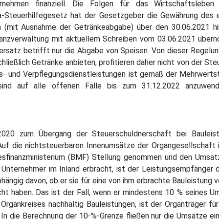
rnehmen finanziell. Die Folgen für das Wirtschaftsleben
na-Steuerhilfegesetz hat der Gesetzgeber die Gewährung des 
n (mit Ausnahme der Getränkeabgabe) über den 30.06.2021 hin
Finanzverwaltung mit aktuellem Schreiben vom 03.06.2021 übe
uersatz betrifft nur die Abgabe von Speisen. Von dieser Rege
chließlich Getränke anbieten, profitieren daher nicht von der S
 und Verpflegungsdienstleistungen ist gemäß der Mehrwertsteue
sind auf alle offenen Fälle bis zum 31.12.2022 anzuwend
020 zum Übergang der Steuerschuldnerschaft bei Bauleist
f die nichtsteuerbaren Innenumsätze der Organgesellschaft in
undesfinanzministerium (BMF) Stellung genommen und den Umsa
 Unternehmer im Inland erbracht, ist der Leistungsempfänger d
abhängig davon, ob er sie für eine von ihm erbrachte Bauleistu
cht haben. Das ist der Fall, wenn er mindestens 10 % seines Ums
 Organkreises nachhaltig Bauleistungen, ist der Organträger für
In die Berechnung der 10-%-Grenze fließen nur die Umsätze ein,