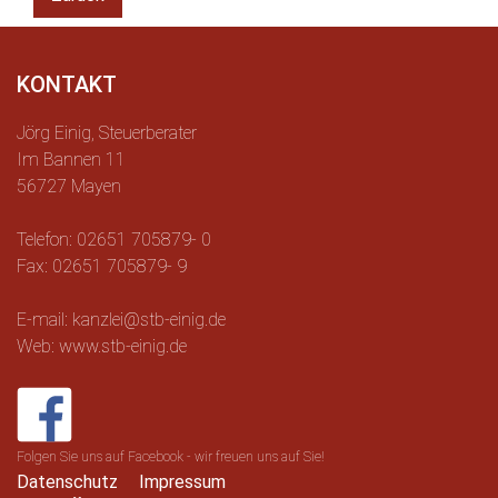
KONTAKT
Jörg Einig, Steuerberater
Im Bannen 11
56727 Mayen
Telefon: 02651 705879- 0
Fax: 02651 705879- 9
E-mail: kanzlei@stb-einig.de
Web: www.stb-einig.de
Folgen Sie uns auf Facebook - wir freuen uns auf Sie!
Datenschutz
Impressum