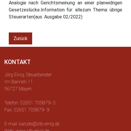
Analogie nach Gerichtsmeinung an einer planwidrigen
Gesetzeslücke.Information für: allezum Thema: übrige
Steuerarten(aus: Ausgabe 02/2022)
Zurück
KONTAKT
Jörg Einig, Steuerberater
Im Bannen 11
56727 Mayen
Telefon: 02651 705879- 0
Fax: 02651 705879- 9
E-mail: kanzlei@stb-einig.de
Web: www.stb-einig.de