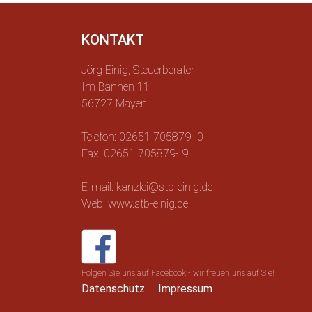
KONTAKT
Jörg Einig, Steuerberater
Im Bannen 11
56727 Mayen
Telefon: 02651 705879- 0
Fax: 02651 705879- 9
E-mail: kanzlei@stb-einig.de
Web: www.stb-einig.de
Folgen Sie uns auf Facebook - wir freuen uns auf Sie!
Datenschutz
Impressum