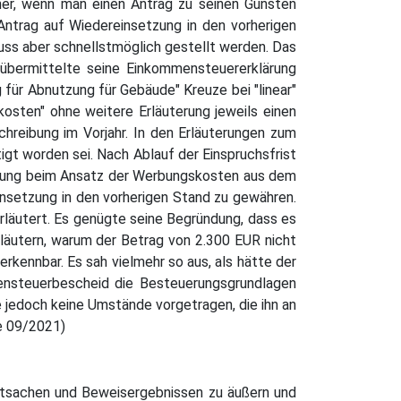
cher, wenn man einen Antrag zu seinen Gunsten
Antrag auf Wiedereinsetzung in den vorherigen
muss aber schnellstmöglich gestellt werden. Das
 übermittelte seine Einkommensteuererklärung
für Abnutzung für Gebäude" Kreuze bei "linear"
osten" ohne weitere Erläuterung jeweils einen
hreibung im Vorjahr. In den Erläuterungen zum
gt worden sei. Nach Ablauf der Einspruchsfrist
eichung beim Ansatz der Werbungskosten aus dem
insetzung in den vorherigen Stand zu gewähren.
rläutert. Es genügte seine Begründung, dass es
rläutern, warum der Betrag von 2.300 EUR nicht
rkennbar. Es sah vielmehr so aus, als hätte der
ensteuerbescheid die Besteuerungsgrundlagen
e jedoch keine Umstände vorgetragen, die ihn an
be 09/2021)
atsachen und Beweisergebnissen zu äußern und