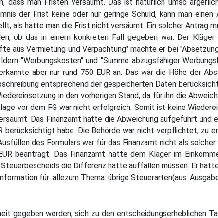
n, dass man Fristen versäumt. Das ist natürlich umso ärgerli
mnis der Frist keine oder nur geringe Schuld, kann man einen 
llt, als hätte man die Frist nicht versäumt. Ein solcher Antrag 
en, ob das in einem konkreten Fall gegeben war. Der Kläger
nfte aus Vermietung und Verpachtung" machte er bei "Absetzung 
Feldern "Werbungskosten" und "Summe abzugsfähiger Werbungsk
erkannte aber nur rund 750 EUR an. Das war die Höhe der Absc
schreibung entsprechend der gespeicherten Daten berücksichti
 Wiedereinsetzung in den vorherigen Stand, da für ihn die Abw
lage vor dem FG war nicht erfolgreich. Somit ist keine Wiedere
 versäumt. Das Finanzamt hatte die Abweichung aufgeführt und e
R berücksichtigt habe. Die Behörde war nicht verpflichtet, zu e
usfüllen des Formulars war für das Finanzamt nicht als solcher e
 EUR beantragt. Das Finanzamt hatte dem Kläger im Einkomm
 Steuerbescheids die Differenz hätte auffallen müssen. Er hatt
Information für: allezum Thema: übrige Steuerarten(aus: Ausga
nheit gegeben werden, sich zu den entscheidungserheblichen T