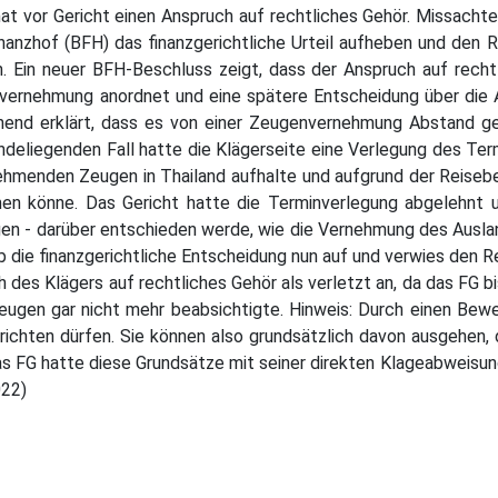
at vor Gericht einen Anspruch auf rechtliches Gehör. Missachtet
inanzhof (BFH) das finanzgerichtliche Urteil aufheben und den 
 Ein neuer BFH-Beschluss zeigt, dass der Anspruch auf rechtli
ernehmung anordnet und eine spätere Entscheidung über die 
hend erklärt, dass es von einer Zeugenvernehmung Abstand g
undeliegenden Fall hatte die Klägerseite eine Verlegung des Te
ernehmenden Zeugen in Thailand aufhalte und aufgrund der Rei
men könne. Das Gericht hatte die Terminverlegung abgelehnt 
en - darüber entschieden werde, wie die Vernehmung des Ausl
 die finanzgerichtliche Entscheidung nun auf und verwies den R
des Klägers auf rechtliches Gehör als verletzt an, da das FG b
ugen gar nicht mehr beabsichtigte. Hinweis: Durch einen Bewe
richten dürfen. Sie können also grundsätzlich davon ausgehen, d
as FG hatte diese Grundsätze mit seiner direkten Klageabweisun
022)