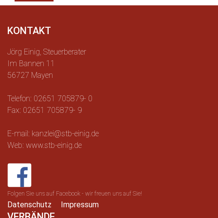
KONTAKT
Jörg Einig, Steuerberater
Im Bannen 11
56727 Mayen
Telefon: 02651 705879- 0
Fax: 02651 705879- 9
E-mail: kanzlei@stb-einig.de
Web: www.stb-einig.de
Folgen Sie uns auf Facebook - wir freuen uns auf Sie!
Datenschutz
Impressum
VERBÄNDE