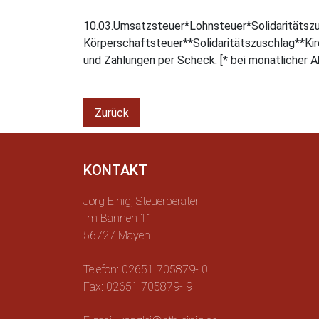
10.03.Umsatzsteuer*Lohnsteuer
Körperschaftsteuer**Solidaritätszuschlag**Kirc
und Zahlungen per Scheck. [* bei monatlicher A
Zurück
KONTAKT
Jörg Einig, Steuerberater
Im Bannen 11
56727 Mayen
Telefon: 02651 705879- 0
Fax: 02651 705879- 9