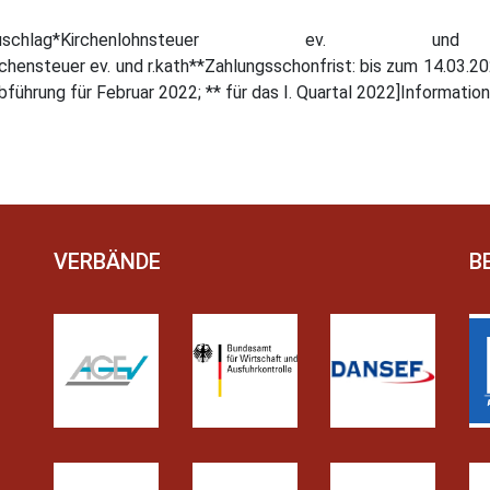
*Solidaritätszuschlag*Kirchenlohnsteuer e
hensteuer ev. und r.kath**Zahlungsschonfrist: bis zum 14.03.202
bführung für Februar 2022; ** für das I. Quartal 2022]Informati
VERBÄNDE
B