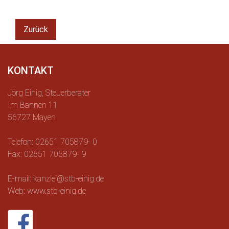
Zurück
KONTAKT
Jörg Einig, Steuerberater
Im Bannen 11
56727 Mayen
Telefon: 02651 705879- 0
Fax: 02651 705879- 9
E-mail: kanzlei@stb-einig.de
Web: www.stb-einig.de