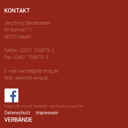
KONTAKT
Jörg Einig, Steuerberater
Im Bannen 11
56727 Mayen
Telefon: 02651 705879- 0
Fax: 02651 705879- 9
E-mail: kanzlei@stb-einig.de
Web: www.stb-einig.de
Folgen Sie uns auf Facebook - wir freuen uns auf Sie!
Datenschutz
Impressum
VERBÄNDE