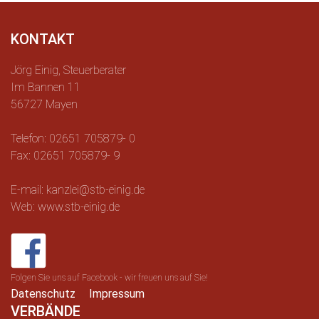
KONTAKT
Jörg Einig, Steuerberater
Im Bannen 11
56727 Mayen
Telefon: 02651 705879- 0
Fax: 02651 705879- 9
E-mail: kanzlei@stb-einig.de
Web: www.stb-einig.de
Folgen Sie uns auf Facebook - wir freuen uns auf Sie!
Datenschutz
Impressum
VERBÄNDE