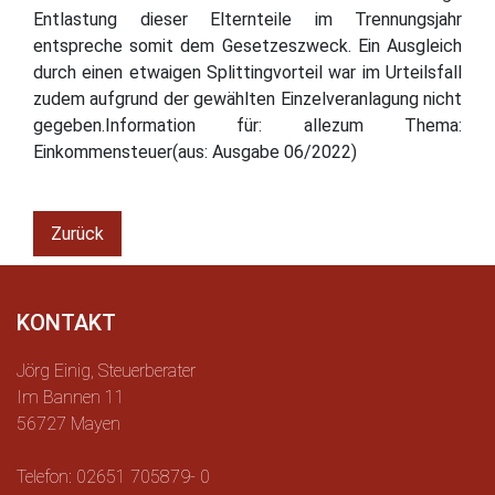
Entlastung dieser Elternteile im Trennungsjahr
entspreche somit dem Gesetzeszweck. Ein Ausgleich
durch einen etwaigen Splittingvorteil war im Urteilsfall
zudem aufgrund der gewählten Einzelveranlagung nicht
gegeben.Information für: allezum Thema:
Einkommensteuer(aus: Ausgabe 06/2022)
Zurück
KONTAKT
Jörg Einig, Steuerberater
Im Bannen 11
56727 Mayen
Telefon: 02651 705879- 0