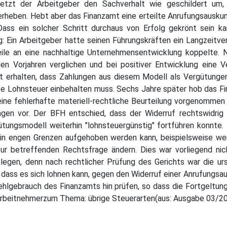
Setzt der Arbeitgeber den Sachverhalt wie geschildert um
eben. Hebt aber das Finanzamt eine erteilte Anrufungsauskunft
ss ein solcher Schritt durchaus von Erfolg gekrönt sein kan
g: Ein Arbeitgeber hatte seinen Führungskräften ein Langzeitv
eile an eine nachhaltige Unternehmensentwicklung koppelte. 
den Vorjahren verglichen und bei positiver Entwicklung eine 
 erhalten, dass Zahlungen aus diesem Modell als Vergütungen
gte Lohnsteuer einbehalten muss. Sechs Jahre später hob das F
eine fehlerhafte materiell-rechtliche Beurteilung vorgenommen
ngen vor. Der BFH entschied, dass der Widerruf rechtswidrig 
tungsmodell weiterhin "lohnsteuergünstig" fortführen konnte. 
in engen Grenzen aufgehoben werden kann, beispielsweise wen
ur betreffenden Rechtsfrage ändern. Dies war vorliegend nic
gen, denn nach rechtlicher Prüfung des Gerichts war die urspr
t, dass es sich lohnen kann, gegen den Widerruf einer Anrufungsa
hlgebrauch des Finanzamts hin prüfen, so dass die Fortgeltun
 Arbeitnehmerzum Thema: übrige Steuerarten(aus: Ausgabe 03/2