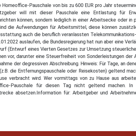
ie Homeoffice-Pauschale von bis zu 600 EUR pro Jahr steuermin
zgeber will mit dieser Pauschale eine Entlastung für Erwe
ichten können, sondern lediglich in einer Arbeitsecke oder in 
nd die Aufwendungen für Arbeitsmittel, diese können zusätzl
sstattung auch die beruflich veranlassten Telekommunikations- 
01.2022 auslaufen, die Bundesregierung hat nun aber eine Ver
rf (Entwurf eines Vierten Gesetzes zur Umsetzung steuerlich
en vor, darunter eine Steuerfreiheit von Sonderleistungen der
nahme der degressiven Abschreibung. Hinweis: Für Tage, an d
 (z.B. die Entfernungspauschale oder Reisekosten) geltend m
se verbracht wird. Wer vormittags von zu Hause aus arbeit
fice-Pauschale für diesen Tag nicht geltend machen. In 
trecke absetzen.Information für: Arbeitgeber und Arbeitne