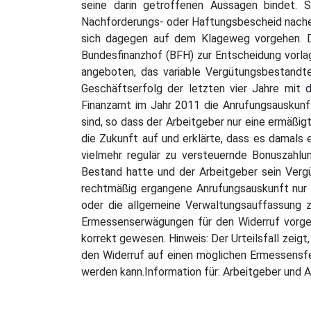
seine darin getroffenen Aussagen bindet. 
Nachforderungs- oder Haftungsbescheid nacherh
sich dagegen auf dem Klageweg vorgehen. Da
Bundesfinanzhof (BFH) zur Entscheidung vorla
angeboten, das variable Vergütungsbestandt
Geschäftserfolg der letzten vier Jahre mit 
Finanzamt im Jahr 2011 die Anrufungsauskunft
sind, so dass der Arbeitgeber nur eine ermäßi
die Zukunft auf und erklärte, dass es damals 
vielmehr regulär zu versteuernde Bonuszahlu
Bestand hatte und der Arbeitgeber sein Vergü
rechtmäßig ergangene Anrufungsauskunft nur 
oder die allgemeine Verwaltungsauffassung z
Ermessenserwägungen für den Widerruf vorgele
korrekt gewesen. Hinweis: Der Urteilsfall zeig
den Widerruf auf einen möglichen Ermessensfe
werden kann.Information für: Arbeitgeber und