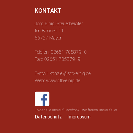
KONTAKT
Jörg Einig, Steuerberater
Im Bannen 11
56727 Mayen
Telefon: 02651 705879- 0
Fax: 02651 705879- 9
E-mail: kanzlei@stb-einig.de
Web: www.stb-einig.de
Folgen Sie uns auf Facebook - wir freuen uns auf Sie!
Datenschutz
Impressum