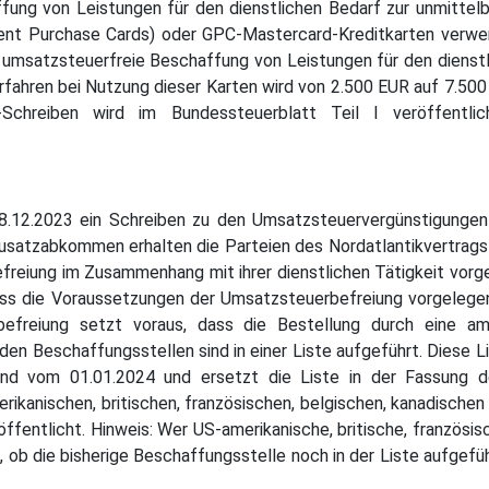
ffung von Leistungen für den dienstlichen Bedarf zur unmittel
t Purchase Cards) oder GPC-Mastercard-Kreditkarten verwende
ie umsatzsteuerfreie Beschaffung von Leistungen für den diens
ahren bei Nutzung dieser Karten wird von 2.500 EUR auf 7.500
Schreiben wird im Bundessteuerblatt Teil I veröffentlic
18.12.2023 ein Schreiben zu den Umsatzsteuervergünstigun
satzabkommen erhalten die Parteien des Nordatlantikvertrags
befreiung im Zusammenhang mit ihrer dienstlichen Tätigkeit vorg
ss die Voraussetzungen der Umsatzsteuerbefreiung vorgelegen 
befreiung setzt voraus, dass die Bestellung durch eine am
en Beschaffungsstellen sind in einer Liste aufgeführt. Diese L
and vom 01.01.2024 und ersetzt die Liste in der Fassung 
ikanischen, britischen, französischen, belgischen, kanadischen
öffentlicht. Hinweis: Wer US-amerikanische, britische, französis
n, ob die bisherige Beschaffungsstelle noch in der Liste aufgef