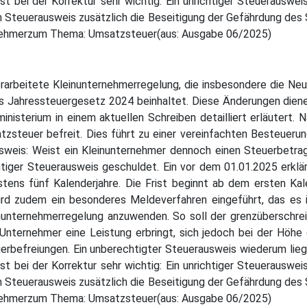
st bei der Korrektur sehr wichtig: Ein unrichtiger Steuerauswe
 Steuerausweis zusätzlich die Beseitigung der Gefährdung des
rnehmerzum Thema: Umsatzsteuer(aus: Ausgabe 06/2025)
erarbeitete Kleinunternehmerregelung, die insbesondere die 
as Jahressteuergesetz 2024 beinhaltet. Diese Änderungen di
inisterium in einem aktuellen Schreiben detailliert erläuter
tzsteuer befreit. Dies führt zu einer vereinfachten Besteueru
weis: Weist ein Kleinunternehmer dennoch einen Steuerbetrag 
chtiger Steuerausweis geschuldet. Ein vor dem 01.01.2025 erklä
ens fünf Kalenderjahre. Die Frist beginnt ab dem ersten Kale
rd zudem ein besonderes Meldeverfahren eingeführt, das es i
inunternehmerregelung anzuwenden. So soll der grenzüberschrei
 Unternehmer eine Leistung erbringt, sich jedoch bei der Höhe
befreiungen. Ein unberechtigter Steuerausweis wiederum liegt 
st bei der Korrektur sehr wichtig: Ein unrichtiger Steuerauswe
 Steuerausweis zusätzlich die Beseitigung der Gefährdung des
rnehmerzum Thema: Umsatzsteuer(aus: Ausgabe 06/2025)