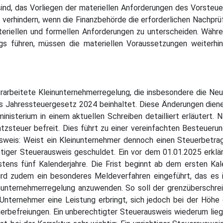
sind, das Vorliegen der materiellen Anforderungen des Vorsteuer
verhindern, wenn die Finanzbehörde die erforderlichen Nachpr
riellen und formellen Anforderungen zu unterscheiden. Währe
 führen, müssen die materiellen Voraussetzungen weiterhin 
erarbeitete Kleinunternehmerregelung, die insbesondere die 
as Jahressteuergesetz 2024 beinhaltet. Diese Änderungen di
inisterium in einem aktuellen Schreiben detailliert erläuter
tzsteuer befreit. Dies führt zu einer vereinfachten Besteueru
weis: Weist ein Kleinunternehmer dennoch einen Steuerbetrag 
chtiger Steuerausweis geschuldet. Ein vor dem 01.01.2025 erklä
ens fünf Kalenderjahre. Die Frist beginnt ab dem ersten Kale
rd zudem ein besonderes Meldeverfahren eingeführt, das es i
inunternehmerregelung anzuwenden. So soll der grenzüberschrei
 Unternehmer eine Leistung erbringt, sich jedoch bei der Höhe
befreiungen. Ein unberechtigter Steuerausweis wiederum liegt 