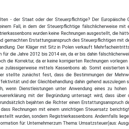
ten - der Staat oder der Steuerpflichtige? Der Europäische 
inem Fall, in dem der Steuerpflichtige fälschlicherweise mit
rierkassenbons wurden keine Rechnungen ausgestellt, die hätt
nd gemachten Erstattungsanspruch des Steuerpflichtigen mit de
handlung. Der Kläger mit Sitz in Polen verkauft Mehrfacheintrit
 für die Jahre 2012 bis 2014 ein, da er bis dahin fälschlicherwe
ch die Korrektur, da er keine korrigierten Rechnungen vorlegen
 zulässigerweise mittels Kassenbons ab. Somit existierten k
er stellte zunächst fest, dass die Bestimmungen der Mehrwer
ffektivität und der Gleichbehandlung dahin gehend auszulegen s
ch, wenn Dienstleistungen unter Anwendung eines zu hohen 
teuererklärung mit der Begründung untersagt wird, dass über
rundsätzlich bejahten die Richter einen Erstattungsanspruch de
dass Rechnungen mit einem unrichtigen Steuersatz berichtig
stellt wurden, sondern Registrierkassenbons. Andernfalls lieg
nformation für: Unternehmerzum Thema: Umsatzsteuer(aus: Aus