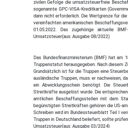
zivilen Gefolge die umsatzsteuerfreie Bescha
sogenannte GPC-VISA-Kreditkarten (Governmen
dann nicht erforderlich. Die Wertgrenze für d
vereinfachten amerikanischen Beschaffungsverf
01.05.2022. Das zugehörige aktuelle BMF-
Umsatzsteuer(aus: Ausgabe 08/2022)
Das Bundesfinanzministerium (BMF) hat am 
Truppenstatut herausgegeben. Nach diesem Zu
Grundsätzlich ist für die Truppen eine Steuer
ausländische Truppen, muss er nachweisen, da
ein Abwicklungsschein benötigt. Die Steuer
Streitkräfte ausgelöst wurde. Die entsprechend
amtlichen Beschaffungsstellen mit dem St
begünstigten Streitkräften gehören die US-amer
Schreiben wird im Bundessteuerblatt Teil I ver
Truppen in Deutschland beliefert, sollte prüfe
Umsatzsteuer(aus: Ausgabe 03/2024)