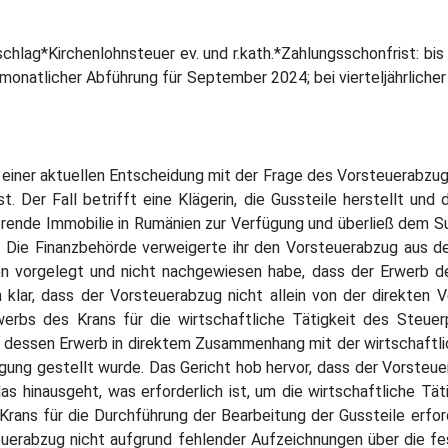
lag*Kirchenlohnsteuer ev. und r.kath.*Zahlungsschonfrist: bis 
monatlicher Abführung für September 2024; bei vierteljährlicher 
n einer aktuellen Entscheidung mit der Frage des Vorsteuerabzug
 Der Fall betrifft eine Klägerin, die Gussteile herstellt und
ehörende Immobilie in Rumänien zur Verfügung und überließ dem S
r. Die Finanzbehörde verweigerte ihr den Vorsteuerabzug aus de
en vorgelegt und nicht nachgewiesen habe, dass der Erwerb de
ch klar, dass der Vorsteuerabzug nicht allein von der direkte
bs des Krans für die wirtschaftliche Tätigkeit des Steuerpfl
ss dessen Erwerb in direktem Zusammenhang mit der wirtschaftlic
ung gestellt wurde. Das Gericht hob hervor, dass der Vorsteu
 hinausgeht, was erforderlich ist, um die wirtschaftliche Täti
Krans für die Durchführung der Bearbeitung der Gussteile erfor
uerabzug nicht aufgrund fehlender Aufzeichnungen über die f