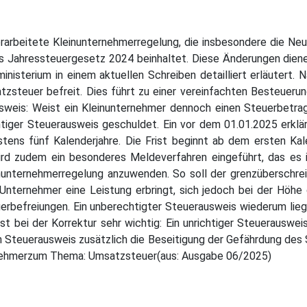
erarbeitete Kleinunternehmerregelung, die insbesondere die 
as Jahressteuergesetz 2024 beinhaltet. Diese Änderungen di
inisterium in einem aktuellen Schreiben detailliert erläuter
tzsteuer befreit. Dies führt zu einer vereinfachten Besteueru
weis: Weist ein Kleinunternehmer dennoch einen Steuerbetrag 
chtiger Steuerausweis geschuldet. Ein vor dem 01.01.2025 erklä
ens fünf Kalenderjahre. Die Frist beginnt ab dem ersten Kale
rd zudem ein besonderes Meldeverfahren eingeführt, das es i
inunternehmerregelung anzuwenden. So soll der grenzüberschrei
 Unternehmer eine Leistung erbringt, sich jedoch bei der Höhe
befreiungen. Ein unberechtigter Steuerausweis wiederum liegt 
st bei der Korrektur sehr wichtig: Ein unrichtiger Steuerauswe
 Steuerausweis zusätzlich die Beseitigung der Gefährdung des
rnehmerzum Thema: Umsatzsteuer(aus: Ausgabe 06/2025)