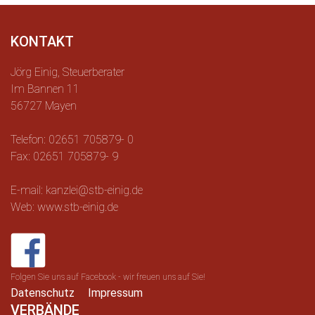
KONTAKT
Jörg Einig, Steuerberater
Im Bannen 11
56727 Mayen
Telefon: 02651 705879- 0
Fax: 02651 705879- 9
E-mail: kanzlei@stb-einig.de
Web: www.stb-einig.de
Folgen Sie uns auf Facebook - wir freuen uns auf Sie!
Datenschutz
Impressum
VERBÄNDE