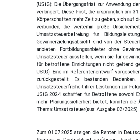
(UStG): Die Übergangsfrist zur Anwendung der
verlängert. Diese Frist, die ursprünglich am 
Körperschaften mehr Zeit zu geben, sich auf d
verbunden, die weiterhin große Unsicherhei
Umsatzsteuerbefreiung für Bildungsleist
Gewinnerzielungsabsicht sind von der Steuerb
anbieten. Fortbildungsanbieter ohne Gewinn
Umsatzsteuer ausstellen, wenn sie für gewinno
für betroffene Einrichtungen nicht geltend 
UStG): Eine im Referentenentwurf vorgesehen
zurückgestellt. Es bestanden Bedenken, 
Umsatzsteuerfreiheit ihrer Leistungen zur Fol
JStG 2024 schaffen für Betroffene sowohl Er
mehr Planungssicherheit bietet, könnten die 
Thema: Umsatzsteuer(aus: Ausgabe 02/2025)
Zum 01.07.2025 steigen die Renten in Deutsch
Rentner in Deutschland profitieren damit v