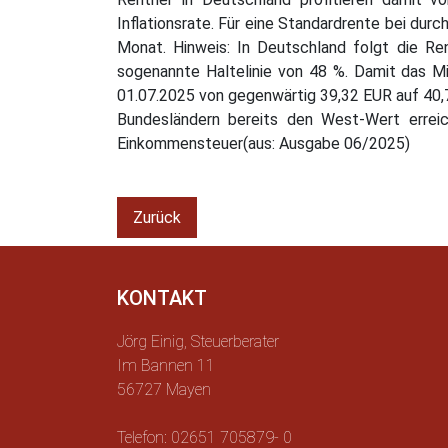
Inflationsrate. Für eine Standardrente bei du
Monat. Hinweis: In Deutschland folgt die Re
sogenannte Haltelinie von 48 %. Damit das Mi
01.07.2025 von gegenwärtig 39,32 EUR auf 40,
Bundesländern bereits den West-Wert erreic
Einkommensteuer(aus: Ausgabe 06/2025)
Zurück
KONTAKT
Jörg Einig, Steuerberater
Im Bannen 11
56727 Mayen
Telefon: 02651 705879- 0