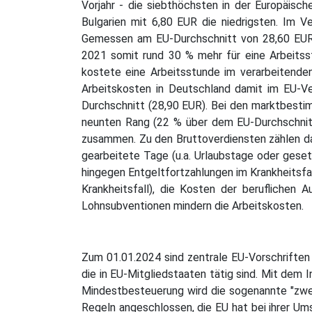
Vorjahr - die siebthöchsten in der Europäisc
Bulgarien mit 6,80 EUR die niedrigsten. Im V
Gemessen am EU-Durchschnitt von 28,60 EUR 
2021 somit rund 30 % mehr für eine Arbeitss
kostete eine Arbeitsstunde im verarbeitende
Arbeitskosten in Deutschland damit im EU-Ver
Durchschnitt (28,90 EUR). Bei den marktbesti
neunten Rang (22 % über dem EU-Durchschnitt
zusammen. Zu den Bruttoverdiensten zählen da
gearbeitete Tage (u.a. Urlaubstage oder geset
hingegen Entgeltfortzahlungen im Krankheitsfal
Krankheitsfall), die Kosten der beruflichen
Lohnsubventionen mindern die Arbeitskosten.
Zum 01.01.2024 sind zentrale EU-Vorschriften 
die in EU-Mitgliedstaaten tätig sind. Mit dem 
Mindestbesteuerung wird die sogenannte "zwei
Regeln angeschlossen, die EU hat bei ihrer Um