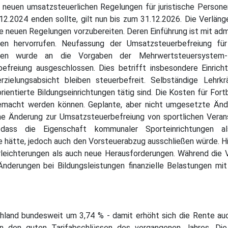
 neuen umsatzsteuerlichen Regelungen für juristische Person
31.12.2024 enden sollte, gilt nun bis zum 31.12.2026. Die Verl
ie neuen Regelungen vorzubereiten. Deren Einführung ist mit adm
ten hervorrufen. Neufassung der Umsatzsteuerbefreiung fü
ungen wurde an die Vorgaben der Mehrwertsteuersystem-Ri
efreiung ausgeschlossen. Dies betrifft insbesondere Einricht
erzielungsabsicht bleiben steuerbefreit. Selbständige Le
rientierte Bildungseinrichtungen tätig sind. Die Kosten für For
gemacht werden können. Geplante, aber nicht umgesetzte Änd
e Änderung zur Umsatzsteuerbefreiung von sportlichen Veran
dass die Eigenschaft kommunaler Sporteinrichtungen al
ge hätte, jedoch auch den Vorsteuerabzug ausschließen würde. 
leichterungen als auch neue Herausforderungen. Während die V
Änderungen bei Bildungsleistungen finanzielle Belastungen mit
land bundesweit um 3,74 % - damit erhöht sich die Rente auch
on den guten Tarifabschlüssen des vergangenen Jahres. Die