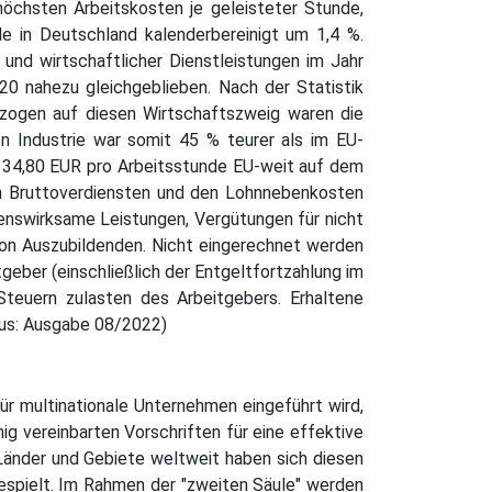
höchsten Arbeitskosten je geleisteter Stunde,
de in Deutschland kalenderbereinigt um 1,4 %.
d wirtschaftlicher Dienstleistungen im Jahr
0 nahezu gleichgeblieben. Nach der Statistik
ezogen auf diesen Wirtschaftszweig waren die
en Industrie war somit 45 % teurer als im EU-
n 34,80 EUR pro Arbeitsstunde EU-weit auf dem
en Bruttoverdiensten und den Lohnnebenkosten
enswirksame Leistungen, Vergütungen für nicht
 von Auszubildenden. Nicht eingerechnet werden
geber (einschließlich der Entgeltfortzahlung im
Steuern zulasten des Arbeitgebers. Erhaltene
aus: Ausgabe 08/2022)
ür multinationale Unternehmen eingeführt wird,
ig vereinbarten Vorschriften für eine effektive
Länder und Gebiete weltweit haben sich diesen
gespielt. Im Rahmen der "zweiten Säule" werden