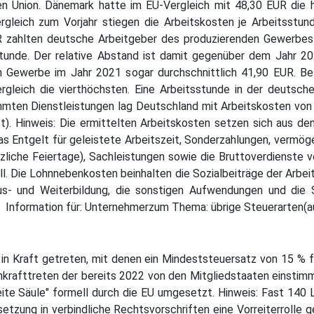
hen Union. Dänemark hatte im EU-Vergleich mit 48,30 EUR die 
ergleich zum Vorjahr stiegen die Arbeitskosten je Arbeitsstun
zahlten deutsche Arbeitgeber des produzierenden Gewerbes un
tunde. Der relative Abstand ist damit gegenüber dem Jahr 202
n Gewerbe im Jahr 2021 sogar durchschnittlich 41,90 EUR. B
gleich die vierthöchsten. Eine Arbeitsstunde in der deutsch
mmten Dienstleistungen lag Deutschland mit Arbeitskosten vo
). Hinweis: Die ermittelten Arbeitskosten setzen sich aus d
s Entgelt für geleistete Arbeitszeit, Sonderzahlungen, vermög
zliche Feiertage), Sachleistungen sowie die Bruttoverdienste
l. Die Lohnnebenkosten beinhalten die Sozialbeiträge der Arbeit
 Aus- und Weiterbildung, die sonstigen Aufwendungen und die 
 Information für: Unternehmerzum Thema: übrige Steuerarten(
in Kraft getreten, mit denen ein Mindeststeuersatz von 15 % f
Inkrafttreten der bereits 2022 von den Mitgliedstaaten einstimm
te Säule" formell durch die EU umgesetzt. Hinweis: Fast 140 
setzung in verbindliche Rechtsvorschriften eine Vorreiterrolle 