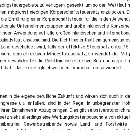
iedrigsteuergebiete zu verlagern, gesenkt, um so den Wettlauf n
inen möglichst niedrigen Körperschaftsteuersatz anzulocken. Di
 die Einführung einer Körperschaftsteuer für die in den Anwen
inationale Unternehmensgruppen und große inländische Konzern
finden Anwendung auf alle großen inländischen und internationa
tgliedstaat ansässig sind. Die Richtlinie enthält ein gemeinsa
Land geschuldet wird, falls der effektive Steuersatz unter 15 
t, nicht dem effektiven Mindeststeuersatz, so wendet der Mitg
er gewährleistet die Richtlinie die effektive Besteuerung in Fäl
and hat, das keine gleichwertigen Vorschriften anwende
onen in die eigene berufliche Zukunft und wirken sich auch in 
ngresse u.ä. anfallen, sind in der Regel in unbegrenzter H
hren Einnahmen in Abzug bringen. Dies gilt selbstverständlich n
 sieht allerdings eine Werbungskostenpauschale von aktuell 1
reiberufler, Gewerbetreibende sowie Land- und Forstwirte