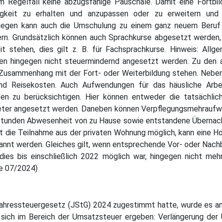
im Regelfall keine abzugsfähige Pauschale. Damit eine Fortbi
higkeit zu erhalten und anzupassen oder zu erweitern und
ngegen kann auch die Umschulung zu einem ganz neuem Beruf 
ördern. Grundsätzlich können auch Sprachkurse abgesetzt werde
t stehen, dies gilt z. B. für Fachsprachkurse. Hinweis: Allge
nen hingegen nicht steuermindernd angesetzt werden. Zu den 
m Zusammenhang mit der Fort- oder Weiterbildung stehen. Nebe
und Reisekosten. Auch Aufwendungen für das häusliche Arb
en zu berücksichtigen. Hier können entweder die tatsächlich
eter angesetzt werden. Daneben können Verpflegungsmehraufw
 Stunden Abwesenheit von zu Hause sowie entstandene Überna
 ist die Teilnahme aus der privaten Wohnung möglich, kann eine 
annt werden. Gleiches gilt, wenn entsprechende Vor- oder Nachbe
dies bis einschließlich 2022 möglich war, hingegen nicht mehr
e 07/2024)
hressteuergesetz (JStG) 2024 zugestimmt hatte, wurde es am
 sich im Bereich der Umsatzsteuer ergeben: Verlängerung de