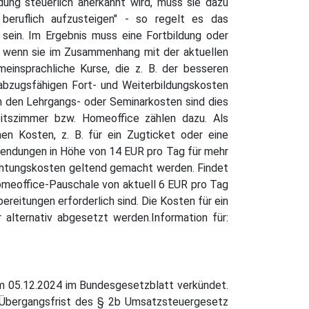
ldung steuerlich anerkannt wird, muss sie dazu
 beruflich aufzusteigen" - so regelt es das
sein. Im Ergebnis muss eine Fortbildung oder
n, wenn sie im Zusammenhang mit der aktuellen
meinsprachliche Kurse, die z. B. der besseren
abzugsfähigen Fort- und Weiterbildungskosten
n den Lehrgangs- oder Seminarkosten sind dies
eitszimmer bzw. Homeoffice zählen dazu. Als
en Kosten, z. B. für ein Zugticket oder eine
endungen in Höhe von 14 EUR pro Tag für mehr
chtungskosten geltend gemacht werden. Findet
Homeoffice-Pauschale von aktuell 6 EUR pro Tag
reitungen erforderlich sind. Die Kosten für ein
 alternativ abgesetzt werden.Information für:
 05.12.2024 im Bundesgesetzblatt verkündet.
r Übergangsfrist des § 2b Umsatzsteuergesetz