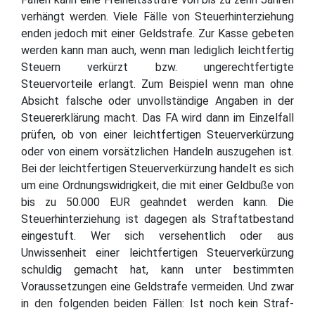
verhängt werden. Viele Fälle von Steuerhinterziehung
enden jedoch mit einer Geldstrafe. Zur Kasse gebeten
werden kann man auch, wenn man lediglich leichtfertig
Steuern verkürzt bzw. ungerechtfertigte
Steuervorteile erlangt. Zum Beispiel wenn man ohne
Absicht falsche oder unvollständige Angaben in der
Steuererklärung macht. Das FA wird dann im Einzelfall
prüfen, ob von einer leichtfertigen Steuerverkürzung
oder von einem vorsätzlichen Handeln auszugehen ist.
Bei der leichtfertigen Steuerverkürzung handelt es sich
um eine Ordnungswidrigkeit, die mit einer Geldbuße von
bis zu 50.000 EUR geahndet werden kann. Die
Steuerhinterziehung ist dagegen als Straftatbestand
eingestuft. Wer sich versehentlich oder aus
Unwissenheit einer leichtfertigen Steuerverkürzung
schuldig gemacht hat, kann unter bestimmten
Voraussetzungen eine Geldstrafe vermeiden. Und zwar
in den folgenden beiden Fällen: Ist noch kein Straf-