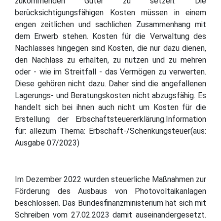
zukommenden Güter zu setzen. Die
berücksichtigungsfähigen Kosten müssen in einem
engen zeitlichen und sachlichen Zusammenhang mit
dem Erwerb stehen. Kosten für die Verwaltung des
Nachlasses hingegen sind Kosten, die nur dazu dienen,
den Nachlass zu erhalten, zu nutzen und zu mehren
oder - wie im Streitfall - das Vermögen zu verwerten.
Diese gehören nicht dazu. Daher sind die angefallenen
Lagerungs- und Beratungskosten nicht abzugsfähig. Es
handelt sich bei ihnen auch nicht um Kosten für die
Erstellung der Erbschaftsteuererklärung.Information
für: allezum Thema: Erbschaft-/Schenkungsteuer(aus:
Ausgabe 07/2023)
Im Dezember 2022 wurden steuerliche Maßnahmen zur
Förderung des Ausbaus von Photovoltaikanlagen
beschlossen. Das Bundesfinanzministerium hat sich mit
Schreiben vom 27.02.2023 damit auseinandergesetzt.