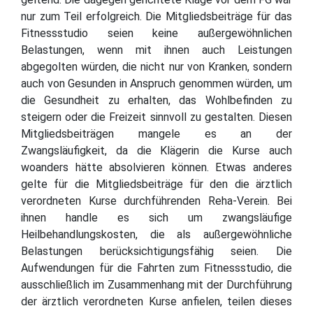
nur zum Teil erfolgreich. Die Mitgliedsbeiträge für das
Fitnessstudio seien keine außergewöhnlichen
Belastungen, wenn mit ihnen auch Leistungen
abgegolten würden, die nicht nur von Kranken, sondern
auch von Gesunden in Anspruch genommen würden, um
die Gesundheit zu erhalten, das Wohlbefinden zu
steigern oder die Freizeit sinnvoll zu gestalten. Diesen
Mitgliedsbeiträgen mangele es an der
Zwangsläufigkeit, da die Klägerin die Kurse auch
woanders hätte absolvieren können. Etwas anderes
gelte für die Mitgliedsbeiträge für den die ärztlich
verordneten Kurse durchführenden Reha-Verein. Bei
ihnen handle es sich um zwangsläufige
Heilbehandlungskosten, die als außergewöhnliche
Belastungen berücksichtigungsfähig seien. Die
Aufwendungen für die Fahrten zum Fitnessstudio, die
ausschließlich im Zusammenhang mit der Durchführung
der ärztlich verordneten Kurse anfielen, teilen dieses