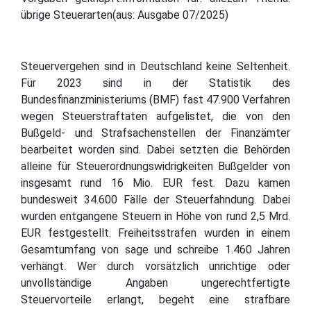
übrige Steuerarten(aus: Ausgabe 07/2025)
Steuervergehen sind in Deutschland keine Seltenheit.
Für 2023 sind in der Statistik des
Bundesfinanzministeriums (BMF) fast 47.900 Verfahren
wegen Steuerstraftaten aufgelistet, die von den
Bußgeld- und Strafsachenstellen der Finanzämter
bearbeitet worden sind. Dabei setzten die Behörden
alleine für Steuerordnungswidrigkeiten Bußgelder von
insgesamt rund 16 Mio. EUR fest. Dazu kamen
bundesweit 34.600 Fälle der Steuerfahndung. Dabei
wurden entgangene Steuern in Höhe von rund 2,5 Mrd.
EUR festgestellt. Freiheitsstrafen wurden in einem
Gesamtumfang von sage und schreibe 1.460 Jahren
verhängt. Wer durch vorsätzlich unrichtige oder
unvollständige Angaben ungerechtfertigte
Steuervorteile erlangt, begeht eine strafbare