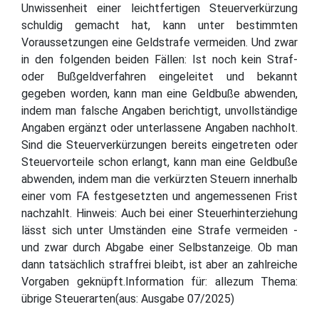
Unwissenheit einer leichtfertigen Steuerverkürzung
schuldig gemacht hat, kann unter bestimmten
Voraussetzungen eine Geldstrafe vermeiden. Und zwar
in den folgenden beiden Fällen: Ist noch kein Straf-
oder Bußgeldverfahren eingeleitet und bekannt
gegeben worden, kann man eine Geldbuße abwenden,
indem man falsche Angaben berichtigt, unvollständige
Angaben ergänzt oder unterlassene Angaben nachholt.
Sind die Steuerverkürzungen bereits eingetreten oder
Steuervorteile schon erlangt, kann man eine Geldbuße
abwenden, indem man die verkürzten Steuern innerhalb
einer vom FA festgesetzten und angemessenen Frist
nachzahlt. Hinweis: Auch bei einer Steuerhinterziehung
lässt sich unter Umständen eine Strafe vermeiden -
und zwar durch Abgabe einer Selbstanzeige. Ob man
dann tatsächlich straffrei bleibt, ist aber an zahlreiche
Vorgaben geknüpft.Information für: allezum Thema:
übrige Steuerarten(aus: Ausgabe 07/2025)