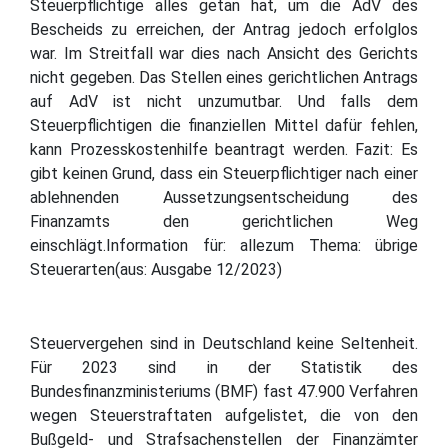
Steuerpflichtige alles getan hat, um die AdV des
Bescheids zu erreichen, der Antrag jedoch erfolglos
war. Im Streitfall war dies nach Ansicht des Gerichts
nicht gegeben. Das Stellen eines gerichtlichen Antrags
auf AdV ist nicht unzumutbar. Und falls dem
Steuerpflichtigen die finanziellen Mittel dafür fehlen,
kann Prozesskostenhilfe beantragt werden. Fazit: Es
gibt keinen Grund, dass ein Steuerpflichtiger nach einer
ablehnenden Aussetzungsentscheidung des
Finanzamts den gerichtlichen Weg
einschlägt.Information für: allezum Thema: übrige
Steuerarten(aus: Ausgabe 12/2023)
Steuervergehen sind in Deutschland keine Seltenheit.
Für 2023 sind in der Statistik des
Bundesfinanzministeriums (BMF) fast 47.900 Verfahren
wegen Steuerstraftaten aufgelistet, die von den
Bußgeld- und Strafsachenstellen der Finanzämter