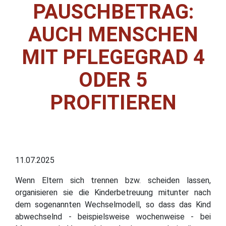
PAUSCHBETRAG:
AUCH MENSCHEN
MIT PFLEGEGRAD 4
ODER 5
PROFITIEREN
11.07.2025
Wenn Eltern sich trennen bzw. scheiden lassen,
organisieren sie die Kinderbetreuung mitunter nach
dem sogenannten Wechselmodell, so dass das Kind
abwechselnd - beispielsweise wochenweise - bei