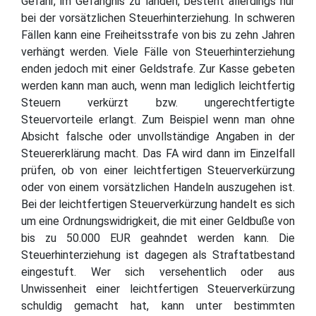
Gefahr, im Gefängnis zu landen, besteht allerdings nur
bei der vorsätzlichen Steuerhinterziehung. In schweren
Fällen kann eine Freiheitsstrafe von bis zu zehn Jahren
verhängt werden. Viele Fälle von Steuerhinterziehung
enden jedoch mit einer Geldstrafe. Zur Kasse gebeten
werden kann man auch, wenn man lediglich leichtfertig
Steuern verkürzt bzw. ungerechtfertigte
Steuervorteile erlangt. Zum Beispiel wenn man ohne
Absicht falsche oder unvollständige Angaben in der
Steuererklärung macht. Das FA wird dann im Einzelfall
prüfen, ob von einer leichtfertigen Steuerverkürzung
oder von einem vorsätzlichen Handeln auszugehen ist.
Bei der leichtfertigen Steuerverkürzung handelt es sich
um eine Ordnungswidrigkeit, die mit einer Geldbuße von
bis zu 50.000 EUR geahndet werden kann. Die
Steuerhinterziehung ist dagegen als Straftatbestand
eingestuft. Wer sich versehentlich oder aus
Unwissenheit einer leichtfertigen Steuerverkürzung
schuldig gemacht hat, kann unter bestimmten