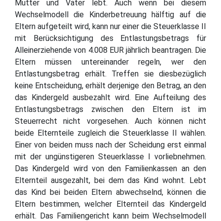
Mutter und Vater lebt. Auch wenn bei diesem
Wechselmodell die Kinderbetreuung hälftig auf die
Eltern aufgeteilt wird, kann nur einer die Steuerklasse II
mit Berücksichtigung des Entlastungsbetrags für
Alleinerziehende von 4.008 EUR jährlich beantragen. Die
Eltern müssen untereinander regeln, wer den
Entlastungsbetrag erhält. Treffen sie diesbezüglich
keine Entscheidung, erhält derjenige den Betrag, an den
das Kindergeld ausbezahlt wird. Eine Aufteilung des
Entlastungsbetrags zwischen den Eltern ist im
Steuerrecht nicht vorgesehen. Auch können nicht
beide Elternteile zugleich die Steuerklasse II wählen.
Einer von beiden muss nach der Scheidung erst einmal
mit der ungünstigeren Steuerklasse I vorliebnehmen.
Das Kindergeld wird von den Familienkassen an den
Elternteil ausgezahlt, bei dem das Kind wohnt. Lebt
das Kind bei beiden Eltern abwechselnd, können die
Eltern bestimmen, welcher Elternteil das Kindergeld
erhält. Das Familiengericht kann beim Wechselmodell