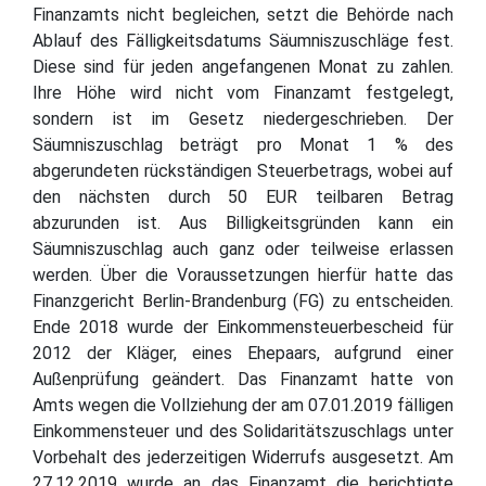
Finanzamts nicht begleichen, setzt die Behörde nach
Ablauf des Fälligkeitsdatums Säumniszuschläge fest.
Diese sind für jeden angefangenen Monat zu zahlen.
Ihre Höhe wird nicht vom Finanzamt festgelegt,
sondern ist im Gesetz niedergeschrieben. Der
Säumniszuschlag beträgt pro Monat 1 % des
abgerundeten rückständigen Steuerbetrags, wobei auf
den nächsten durch 50 EUR teilbaren Betrag
abzurunden ist. Aus Billigkeitsgründen kann ein
Säumniszuschlag auch ganz oder teilweise erlassen
werden. Über die Voraussetzungen hierfür hatte das
Finanzgericht Berlin-Brandenburg (FG) zu entscheiden.
Ende 2018 wurde der Einkommensteuerbescheid für
2012 der Kläger, eines Ehepaars, aufgrund einer
Außenprüfung geändert. Das Finanzamt hatte von
Amts wegen die Vollziehung der am 07.01.2019 fälligen
Einkommensteuer und des Solidaritätszuschlags unter
Vorbehalt des jederzeitigen Widerrufs ausgesetzt. Am
27.12.2019 wurde an das Finanzamt die berichtigte