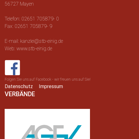
56727 Mayen
Telefon: 02651 705879- 0
Fax: 02651 705879- 9
E-mail: kanzlei@stb-einig.de
Web: www.stb-einig.de
Folgen Sie uns auf Facebook - wir freuen uns auf Sie!
Datenschutz
Impressum
VERBÄNDE