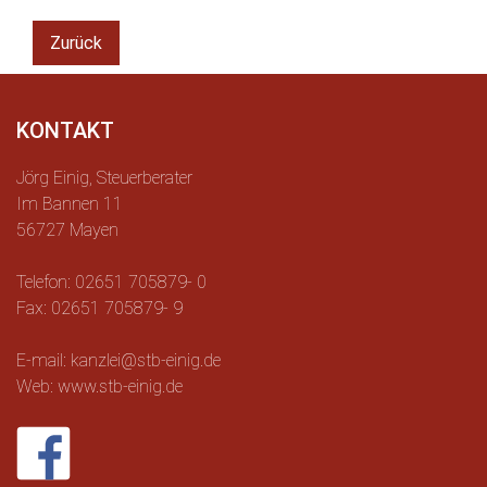
Zurück
KONTAKT
Jörg Einig, Steuerberater
Im Bannen 11
56727 Mayen
Telefon: 02651 705879- 0
Fax: 02651 705879- 9
E-mail: kanzlei@stb-einig.de
Web: www.stb-einig.de