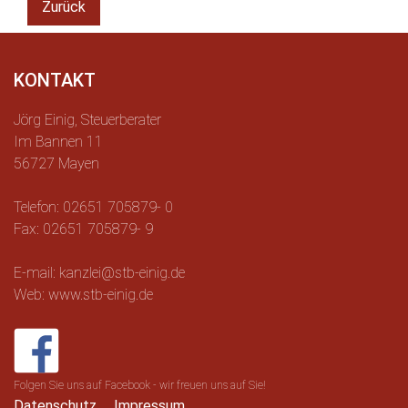
Zurück
KONTAKT
Jörg Einig, Steuerberater
Im Bannen 11
56727 Mayen
Telefon: 02651 705879- 0
Fax: 02651 705879- 9
E-mail: kanzlei@stb-einig.de
Web: www.stb-einig.de
Folgen Sie uns auf Facebook - wir freuen uns auf Sie!
Datenschutz
Impressum