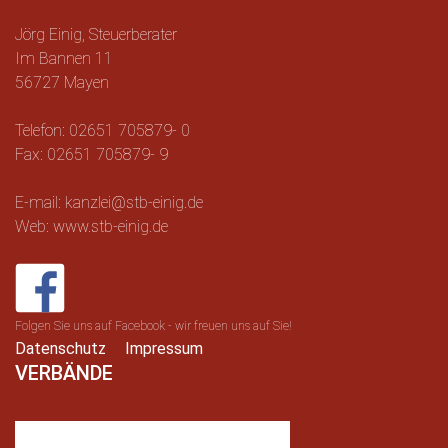
Jörg Einig, Steuerberater
Im Bannen 11
56727 Mayen
Telefon: 02651 705879- 0
Fax: 02651 705879- 9
E-mail: kanzlei@stb-einig.de
Web: www.stb-einig.de
Folgen Sie uns auf Facebook - wir freuen uns auf Sie!
Datenschutz
Impressum
VERBÄNDE