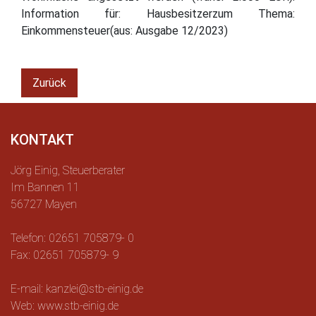
Information für: Hausbesitzerzum Thema:
Einkommensteuer(aus: Ausgabe 12/2023)
Zurück
KONTAKT
Jörg Einig, Steuerberater
Im Bannen 11
56727 Mayen
Telefon: 02651 705879- 0
Fax: 02651 705879- 9
E-mail: kanzlei@stb-einig.de
Web: www.stb-einig.de