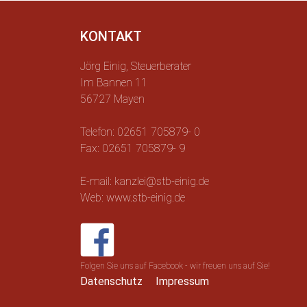
KONTAKT
Jörg Einig, Steuerberater
Im Bannen 11
56727 Mayen
Telefon: 02651 705879- 0
Fax: 02651 705879- 9
E-mail: kanzlei@stb-einig.de
Web: www.stb-einig.de
Folgen Sie uns auf Facebook - wir freuen uns auf Sie!
Datenschutz
Impressum