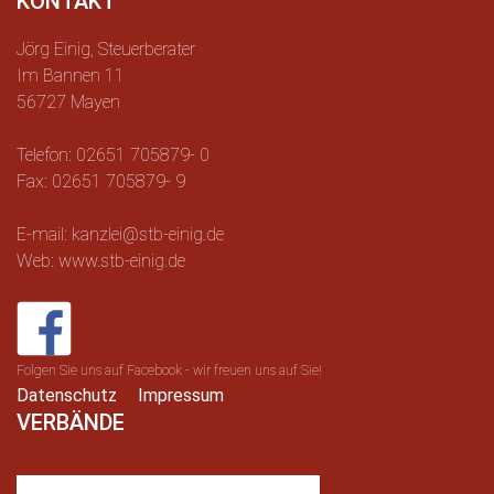
KONTAKT
Jörg Einig, Steuerberater
Im Bannen 11
56727 Mayen
Telefon: 02651 705879- 0
Fax: 02651 705879- 9
E-mail: kanzlei@stb-einig.de
Web: www.stb-einig.de
Folgen Sie uns auf Facebook - wir freuen uns auf Sie!
Datenschutz
Impressum
VERBÄNDE