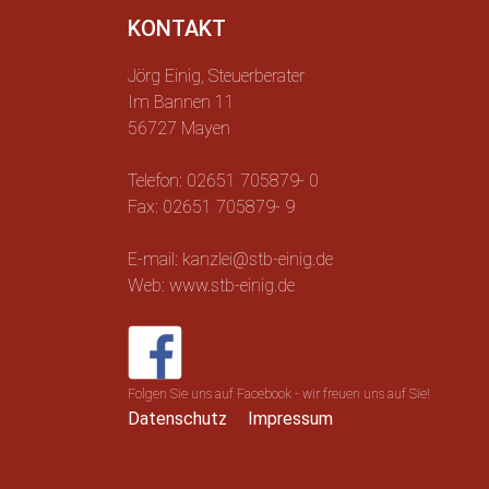
KONTAKT
Jörg Einig, Steuerberater
Im Bannen 11
56727 Mayen
Telefon: 02651 705879- 0
Fax: 02651 705879- 9
E-mail: kanzlei@stb-einig.de
Web: www.stb-einig.de
Folgen Sie uns auf Facebook - wir freuen uns auf Sie!
Datenschutz
Impressum