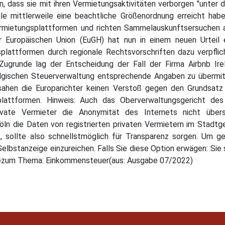
en, dass sie mit ihren Vermietungsaktivitäten verborgen "unter
e mittlerweile eine beachtliche Größenordnung erreicht habe
Vermietungsplattformen und richten Sammelauskunftsersuchen a
r Europäischen Union (EuGH) hat nun in einem neuen Urteil
splattformen durch regionale Rechtsvorschriften dazu verpfl
Zugrunde lag der Entscheidung der Fall der Firma Airbnb Ire
lgischen Steuerverwaltung entsprechende Angaben zu übermitt
ahen die Europarichter keinen Verstoß gegen den Grundsatz 
splattformen. Hinweis: Auch das Oberverwaltungsgericht de
vate Vermieter die Anonymität des Internets nicht über
ln die Daten von registrierten privaten Vermietern im Stadtg
t, sollte also schnellstmöglich für Transparenz sorgen. Um 
 Selbstanzeige einzureichen. Falls Sie diese Option erwägen: Si
 allezum Thema: Einkommensteuer(aus: Ausgabe 07/2022)