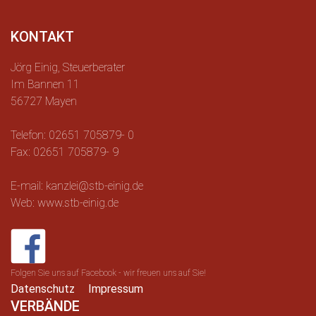
KONTAKT
Jörg Einig, Steuerberater
Im Bannen 11
56727 Mayen
Telefon: 02651 705879- 0
Fax: 02651 705879- 9
E-mail: kanzlei@stb-einig.de
Web: www.stb-einig.de
Folgen Sie uns auf Facebook - wir freuen uns auf Sie!
Datenschutz
Impressum
VERBÄNDE