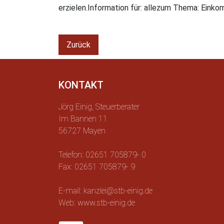
erzielen.Information für: allezum Thema: Ein
Zurück
KONTAKT
Jörg Einig, Steuerberater
Im Bannen 11
56727 Mayen
Telefon: 02651 705879- 0
Fax: 02651 705879- 9
E-mail: kanzlei@stb-einig.de
Web: www.stb-einig.de