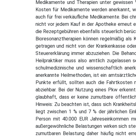
Medikamente und Therapien unter gewissen V
Kosten für Medikamente werden anerkannt, wen
auch für frei verkäufliche Medikamente. Bei chr
nicht vor jedem Kauf in der Apotheke erneut e
die Rezeptgebühren ebenfalls steuerlich berüc
Bioresonanztherapien können regelmäßig als 
getragen und nicht von der Krankenkasse oder
Steuererklärung immer abzuziehen. Die Behand
Heilpraktiker muss also amtlich zugelassen s
schulmedizinische und wissenschaftlich aner
anerkannte Heilmethoden, ist ein amtsärztlich
Punkte erfüllt, sollten auch die Fahrtkoste
abziehbar. Bei der Nutzung eines Pkw erkennt
glaubhaft, dass er keine zumutbare öffentli
Hinweis: Zu beachten ist, dass sich Krankheit
liegt zwischen 1 % und 7 % der jährlichen Ei
Person mit 40.000 EUR Jahreseinkommen muss
außergewöhnliche Belastungen wirken sich ste
zumutbaren Belastung daher häufig nicht er