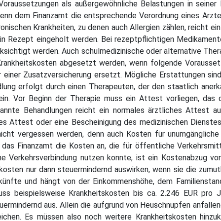
oraussetzungen als außergewöhnliche Belastungen in seiner 
n dem Finanzamt die entsprechende Verordnung eines Arztes o
onischen Krankheiten, zu denen auch Allergien zählen, reicht ei
in Rezept eingeholt werden. Bei rezeptpflichtigen Medikament
ksichtigt werden. Auch schulmedizinische oder alternative Thera
Krankheitskosten abgesetzt werden, wenn folgende Voraussetz
 einer Zusatzversicherung ersetzt. Mögliche Erstattungen sin
lung erfolgt durch einen Therapeuten, der den staatlich anerk
ein. Vor Beginn der Therapie muss ein Attest vorliegen, das 
kannte Behandlungen reicht ein normales ärztliches Attest au
es Attest oder eine Bescheinigung des medizinischen Dienstes 
n nicht vergessen werden, denn auch Kosten für unumgänglich
 das Finanzamt die Kosten an, die für öffentliche Verkehrsmi
che Verkehrsverbindung nutzen konnte, ist ein Kostenabzug vo
skosten nur dann steuermindernd auswirken, wenn sie die zumut
nkünfte und hängt von der Einkommenshöhe, dem Familienstand
 beispielsweise Krankheitskosten bis ca. 2.246 EUR pro Ja
uermindernd aus. Allein die aufgrund von Heuschnupfen anfalle
reichen. Es müssen also noch weitere Krankheitskosten hinz