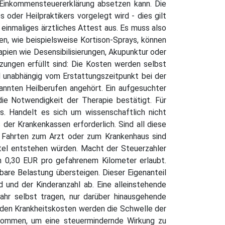
Einkommensteuererklärung absetzen kann. Die
der Heilpraktikers vorgelegt wird - dies gilt
n einmaliges ärztliches Attest aus. Es muss also
en, wie beispielsweise Kortison-Sprays, können
pien wie Desensibilisierungen, Akupunktur oder
ungen erfüllt sind: Die Kosten werden selbst
d unabhängig vom Erstattungszeitpunkt bei der
annten Heilberufen angehört. Ein aufgesuchter
die Notwendigkeit der Therapie bestätigt. Für
s. Handelt es sich um wissenschaftlich nicht
der Krankenkassen erforderlich. Sind all diese
e Fahrten zum Arzt oder zum Krankenhaus sind
ttel entstehen würden. Macht der Steuerzahler
n 0,30 EUR pro gefahrenem Kilometer erlaubt.
bare Belastung übersteigen. Dieser Eigenanteil
 und der Kinderanzahl ab. Eine alleinstehende
hr selbst tragen, nur darüber hinausgehende
nden Krankheitskosten werden die Schwelle der
ukommen, um eine steuermindernde Wirkung zu