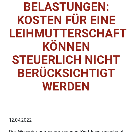
ELASTUNGEN: K
OSTEN FÜR EINE L
EIHMUTTERSCHAFT K
ÖNNEN S
TEUERLICH NICHT B
ERÜCKSICHTIGT W
ERDEN
12.04.2022
Der Wunsch nach einem eigenen Kind kann manchmal