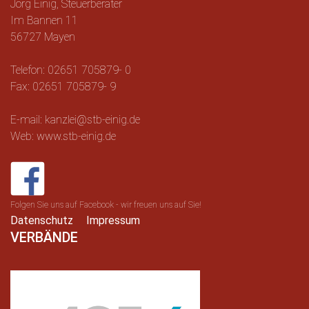
Jörg Einig, Steuerberater
Im Bannen 11
56727 Mayen
Telefon: 02651 705879- 0
Fax: 02651 705879- 9
E-mail: kanzlei@stb-einig.de
Web: www.stb-einig.de
Folgen Sie uns auf Facebook - wir freuen uns auf Sie!
Datenschutz
Impressum
VERBÄNDE