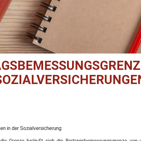
AGSBEMESSUNGSGRENZ
SOZIALVERSICHERUNGE
 in der Sozialversicherung:
 die Grenze beläuft sich die Beitragsbemessungsgrenze von ur