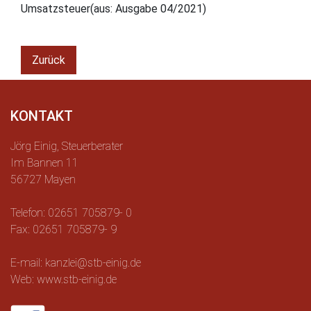
Umsatzsteuer(aus: Ausgabe 04/2021)
Zurück
KONTAKT
Jörg Einig, Steuerberater
Im Bannen 11
56727 Mayen
Telefon: 02651 705879- 0
Fax: 02651 705879- 9
E-mail: kanzlei@stb-einig.de
Web: www.stb-einig.de