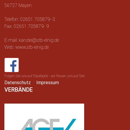
56727 Mayen
Telefon: 02651 705879- 0
Fax: 02651 705879- 9
E-mail: kanzlei@stb-einig.de
Web: www.stb-einig.de
Folgen Sie uns auf Facebook - wir freuen uns auf Sie!
Datenschutz
Impressum
VERBÄNDE