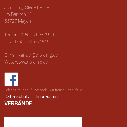
Jörg Einig, Steuerberater
Im Bannen 11
56727 Mayen
Telefon: 02651 705879- 0
Fax: 02651 705879- 9
E-mail: kanzlei@stb-einig.de
Web: www.stb-einig.de
Folgen Sie uns auf Facebook - wir freuen uns auf Sie!
Datenschutz
Impressum
VERBÄNDE