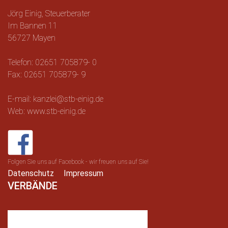
Jörg Einig, Steuerberater
Im Bannen 11
56727 Mayen
Telefon: 02651 705879- 0
Fax: 02651 705879- 9
E-mail: kanzlei@stb-einig.de
Web: www.stb-einig.de
Folgen Sie uns auf Facebook - wir freuen uns auf Sie!
Datenschutz
Impressum
VERBÄNDE