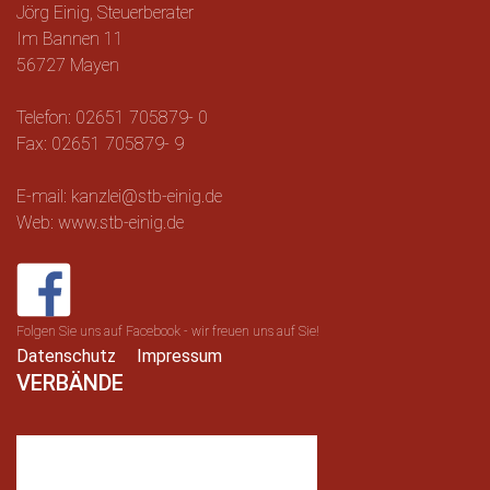
Jörg Einig, Steuerberater
Im Bannen 11
56727 Mayen
Telefon: 02651 705879- 0
Fax: 02651 705879- 9
E-mail: kanzlei@stb-einig.de
Web: www.stb-einig.de
Folgen Sie uns auf Facebook - wir freuen uns auf Sie!
Datenschutz
Impressum
VERBÄNDE