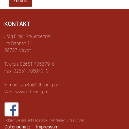
Zurück
KONTAKT
Jörg Einig, Steuerberater
Im Bannen 11
56727 Mayen
Telefon: 02651 705879- 0
Fax: 02651 705879- 9
E-mail: kanzlei@stb-einig.de
Web: www.stb-einig.de
Folgen Sie uns auf Facebook - wir freuen uns auf Sie!
Datenschutz
Impressum